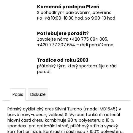
Kamenná prodejna Plzeň
S pohodlným parkováním, otevřeno
Po–Pá 10:00–18:30 hod, So 9:00-13 hod
Potřebujete poradit?
Zavolejte nám: +420 775 084 005,
+420 777 307 654 – rádi pomůžeme.
Tradice od roku 2003
přátelský tým, který sportem žije a rád
poradí
Popis
Diskuze
Pánský cyklistický dres Silvini Turano (model MD1645) v
barvě navy-ocean, velikost S. Vysoce funkční materiál
hlavní části dresu kombinuje 90 % polyesteru a 10 %
spandexu pro optimální streč, přiléhavý střih a vysoký
komfort při jízdě. Kontrastní části jsou z 100% polyesteru,