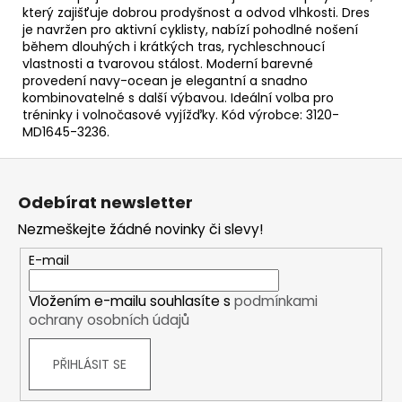
který zajišťuje dobrou prodyšnost a odvod vlhkosti. Dres
je navržen pro aktivní cyklisty, nabízí pohodlné nošení
během dlouhých i krátkých tras, rychleschnoucí
vlastnosti a tvarovou stálost. Moderní barevné
provedení navy-ocean je elegantní a snadno
kombinovatelné s další výbavou. Ideální volba pro
tréninky i volnočasové vyjížďky. Kód výrobce: 3120-
MD1645-3236.
Z
á
Odebírat newsletter
p
Nezmeškejte žádné novinky či slevy!
a
t
E-mail
í
Vložením e-mailu souhlasíte s
podmínkami
ochrany osobních údajů
PŘIHLÁSIT SE