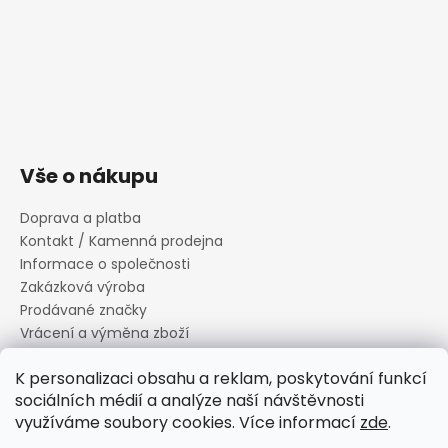
Vše o nákupu
Doprava a platba
Kontakt / Kamenná prodejna
Informace o společnosti
Zakázková výroba
Prodávané značky
Vrácení a výměna zboží
Zásady zpracování osobních údajů
K personalizaci obsahu a reklam, poskytování funkcí
Informace o souborech cookies
sociálních médií a analýze naší návštěvnosti
Reklamační řád
využíváme soubory cookies. Více informací
zde
.
Obchodní podmínky