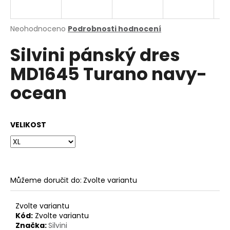
a
j
Průměrné
Neohodnoceno
Podrobnosti hodnocení
í
hodnocení
Silvini pánský dres
produktu
t
je
?
MD1645 Turano navy-
0,0
z
ocean
5
hvězdiček.
HLEDAT
VELIKOST
D
o
Můžeme doručit do:
Zvolte variantu
p
o
Zvolte variantu
r
Kód:
Zvolte variantu
u
Značka:
Silvini