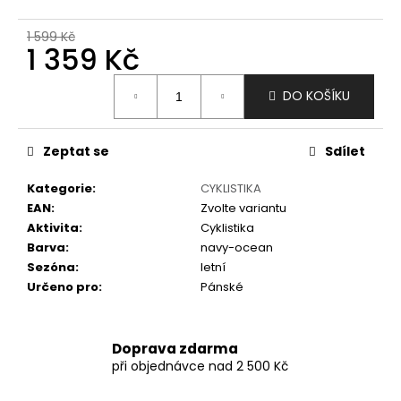
č
u
1 599 Kč
j
1 359 Kč
e
m
Měrná
DO KOŠÍKU
e
cena:
Zeptat se
Sdílet
Kategorie
:
CYKLISTIKA
EAN
:
Zvolte variantu
Aktivita
:
Cyklistika
Barva
:
navy-ocean
Sezóna
:
letní
Určeno pro
:
Pánské
Doprava zdarma
při objednávce nad 2 500 Kč