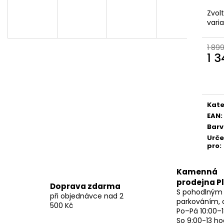
Zvol
vari
1 89
1 
Měr
cena
Kate
EAN
:
Bar
Urč
pro
:
Kamenná
prodejna P
Doprava zdarma
S pohodlným
při objednávce nad 2
parkováním, 
500 Kč
Po–Pá 10:00–1
So 9:00-13 ho