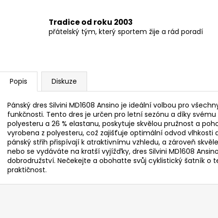
Tradice od roku 2003
přátelský tým, který sportem žije a rád poradí
Popis
Diskuze
Pánský dres Silvini MD1608 Ansino je ideální volbou pro všechny
funkčnosti. Tento dres je určen pro letní sezónu a díky svému
polyesteru a 26 % elastanu, poskytuje skvělou pružnost a poho
vyrobena z polyesteru, což zajišťuje optimální odvod vlhkosti
pánský střih přispívají k atraktivnímu vzhledu, a zároveň skvěle 
nebo se vydáváte na kratší vyjížďky, dres Silvini MD1608 Ansin
dobrodružství. Nečekejte a obohatte svůj cyklistický šatník o 
praktičnost.