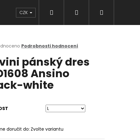
Hledat
Přihlášení
Nákupní
Značky
CZK
košík
rné
odnoceno
Podrobnosti hodnocení
cení
lvini pánský dres
ktu
1608 Ansino
ack-white
ček.
OST
e doručit do:
Zvolte variantu