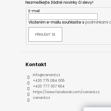
Nezmeškejte žádné novinky či slevy!
Kraťasy
a
Trika a košile
t
E-mail
Šaty, sukně
í
Vložením e-mailu souhlasíte s
podmínkami o
Mikiny
Vesty
PŘIHLÁSIT SE
Ponožky
Zimní ponožky
Outdoorové ponožky
Sportovní ponožky
Kompresní ponožky
Kontakt
Čepice, čelenky
Rukavice
info
@
canard.cz
+420 775 084 005
Plavky
+420 777 307 654
Ostatní
https://www.facebook.com/canard.cz
DĚTSKÉ
canard.cz
Bundy
Zimní bundy