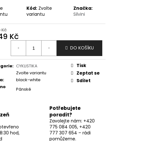
te
Kód:
Zvolte
Značka:
antu
variantu
Silvini
9 Kč
349 Kč
ná
DO KOŠÍKU
:
Tisk
gorie
:
CYKLISTIKA
Zvolte variantu
Zeptat se
va
:
black-white
Sdílet
eno
Pánské
Potřebujete
lzeň
poradit?
Zavolejte nám: +420
otevřeno
775 084 005, +420
8:30 hod,
777 307 654 – rádi
d
pomůžeme.