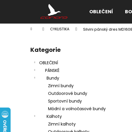
K
Přejít
na
o
OBLEČENÍ
BO
obsah
Zpět
Zpět
š
do
do
í
Domů
CYKLISTIKA
Silvini pánský dres MD160
k
obchodu
obchodu
P
o
Kategorie
Přeskočit
s
kategorie
t
OBLEČENÍ
r
PÁNSKÉ
a
Bundy
n
Zimní bundy
n
Outdoorové bundy
í
Sportovní bundy
p
Módní a volnočasové bundy
a
Kalhoty
n
Zimní kalhoty
e
Outdoorové kalhoty