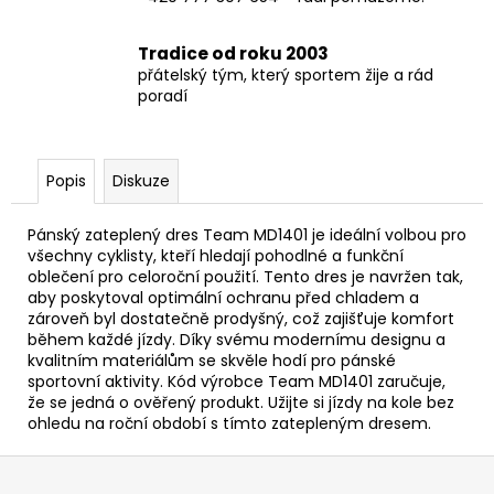
Tradice od roku 2003
přátelský tým, který sportem žije a rád
poradí
Popis
Diskuze
Pánský zateplený dres Team MD1401 je ideální volbou pro
všechny cyklisty, kteří hledají pohodlné a funkční
oblečení pro celoroční použití. Tento dres je navržen tak,
aby poskytoval optimální ochranu před chladem a
zároveň byl dostatečně prodyšný, což zajišťuje komfort
během každé jízdy. Díky svému modernímu designu a
kvalitním materiálům se skvěle hodí pro pánské
sportovní aktivity. Kód výrobce Team MD1401 zaručuje,
že se jedná o ověřený produkt. Užijte si jízdy na kole bez
ohledu na roční období s tímto zatepleným dresem.
Z