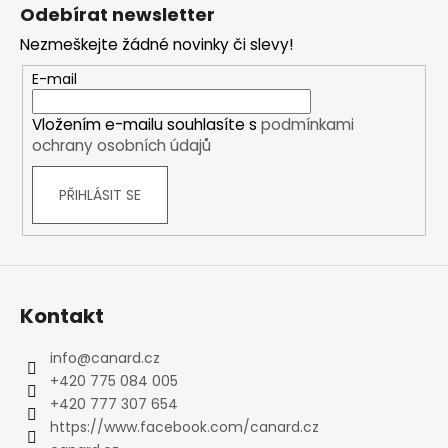
á
Odebírat newsletter
p
Nezmeškejte žádné novinky či slevy!
a
t
E-mail
í
Vložením e-mailu souhlasíte s
podmínkami
ochrany osobních údajů
PŘIHLÁSIT SE
Kontakt
info
@
canard.cz
+420 775 084 005
+420 777 307 654
https://www.facebook.com/canard.cz