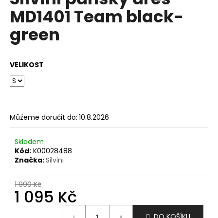
je
a
MD1401 Team black-
0,0
z
j
green
5
í
hvězdiček.
t
?
VELIKOST
HLEDAT
Můžeme doručit do:
10.8.2026
Skladem
Kód:
K00028488
D
Značka:
Silvini
o
p
1 990 Kč
o
1 095 Kč
r
u
Měrná
DO KOŠÍKU
cena: