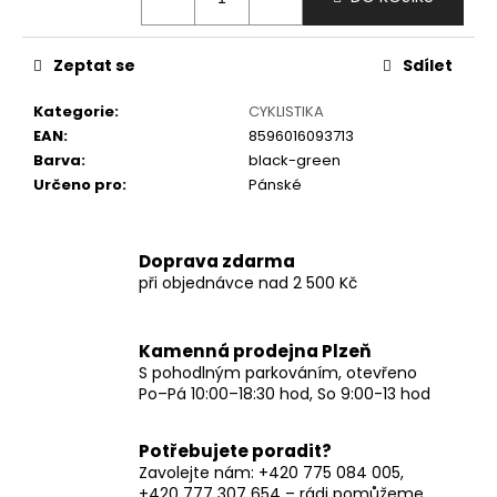
č
u
j
Zeptat se
Sdílet
e
m
Kategorie
:
CYKLISTIKA
e
EAN
:
8596016093713
Barva
:
black-green
Určeno pro
:
Pánské
Doprava zdarma
při objednávce nad 2 500 Kč
Kamenná prodejna Plzeň
S pohodlným parkováním, otevřeno
Po–Pá 10:00–18:30 hod, So 9:00-13 hod
Potřebujete poradit?
Zavolejte nám: +420 775 084 005,
+420 777 307 654 – rádi pomůžeme.