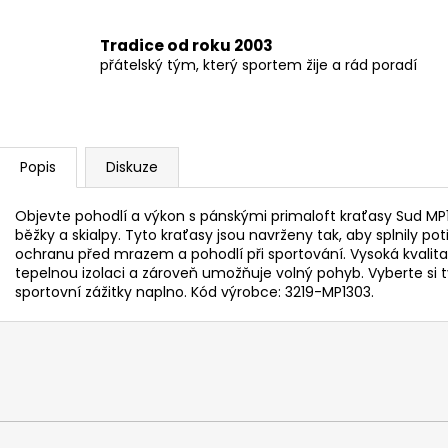
Tradice od roku 2003
přátelský tým, který sportem žije a rád poradí
Popis
Diskuze
Objevte pohodlí a výkon s pánskými primaloft kraťasy Sud MP130
běžky a skialpy. Tyto kraťasy jsou navrženy tak, aby splnily pot
ochranu před mrazem a pohodlí při sportování. Vysoká kvalita 
tepelnou izolaci a zároveň umožňuje volný pohyb. Vyberte si ty
sportovní zážitky naplno. Kód výrobce: 3219-MP1303.