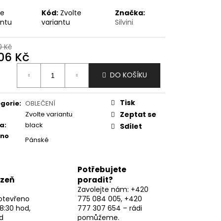
te
Kód:
Zvolte
Značka:
antu
variantu
Silvini
0 Kč
606 Kč
ná
DO KOŠÍKU
:
Tisk
gorie
:
OBLEČENÍ
Zvolte variantu
Zeptat se
va
:
black
Sdílet
eno
Pánské
Potřebujete
lzeň
poradit?
Zavolejte nám: +420
otevřeno
775 084 005, +420
8:30 hod,
777 307 654 – rádi
d
pomůžeme.