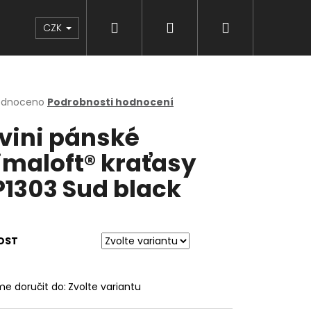
Hledat
Přihlášení
Nákupní
Značky
CZK
košík
rné
odnoceno
Podrobnosti hodnocení
cení
lvini pánské
ktu
imaloft® kraťasy
1303 Sud black
ček.
OST
e doručit do:
Zvolte variantu