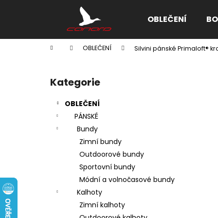
K
Přejít
na
o
OBLEČENÍ
BO
obsah
Zpět
Zpět
š
do
do
í
Domů
OBLEČENÍ
Silvini pánské Primaloft® 
k
obchodu
obchodu
P
o
Kategorie
Přeskočit
s
kategorie
t
OBLEČENÍ
r
PÁNSKÉ
a
Bundy
n
Zimní bundy
n
Outdoorové bundy
í
Sportovní bundy
p
Módní a volnočasové bundy
a
Kalhoty
n
Zimní kalhoty
e
Outdoorové kalhoty