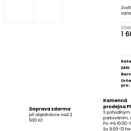
Zvol
vari
2 59
1 
Měr
cena
Kate
EAN
:
Bar
Urč
pro
:
Kamenná
prodejna P
Doprava zdarma
S pohodlným
při objednávce nad 2
parkováním, 
500 Kč
Po–Pá 10:00–1
So 9:00-13 ho