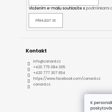
í
Kraťasy
Vložením e-mailu souhlasíte s
podmínkami o
Trika a košile
Šaty, sukně
PŘIHLÁSIT SE
Mikiny
Vesty
Ponožky
Zimní ponožky
Outdoorové ponožky
Kontakt
Sportovní ponožky
info
@
canard.cz
Kompresní ponožky
+420 775 084 005
Čepice, čelenky
+420 777 307 654
Rukavice
https://www.facebook.com/canard.cz
Plavky
canard.cz
Ostatní
DĚTSKÉ
Bundy
K personal
Zimní bundy
poskytován