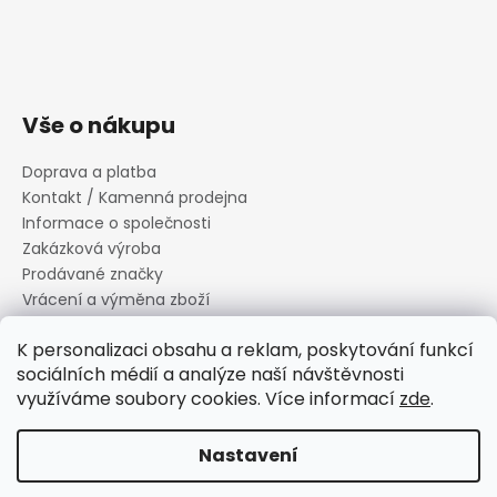
Vše o nákupu
Doprava a platba
Kontakt / Kamenná prodejna
Informace o společnosti
Zakázková výroba
Prodávané značky
Vrácení a výměna zboží
Zásady zpracování osobních údajů
K personalizaci obsahu a reklam, poskytování funkcí
Informace o souborech cookies
sociálních médií a analýze naší návštěvnosti
Reklamační řád
využíváme soubory cookies. Více informací
zde
.
Obchodní podmínky
Nastavení
Vytvořil Shoptet