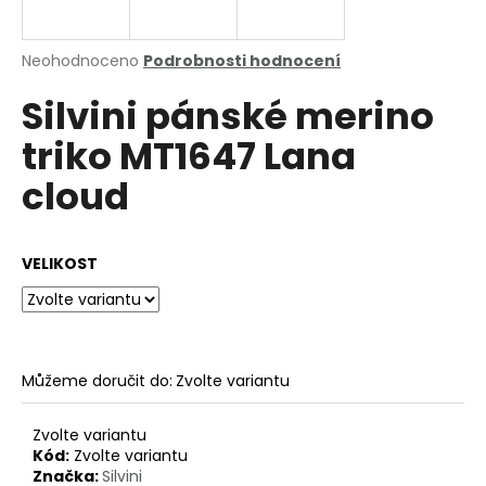
a
j
Průměrné
Neohodnoceno
Podrobnosti hodnocení
í
hodnocení
Silvini pánské merino
produktu
t
je
?
triko MT1647 Lana
0,0
z
cloud
5
hvězdiček.
HLEDAT
VELIKOST
D
o
Můžeme doručit do:
Zvolte variantu
p
o
Zvolte variantu
r
Kód:
Zvolte variantu
u
Značka:
Silvini