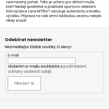
neomezený pohyb. Triko je určeno pro aktivní muže,
kteří hledají spolehlivé a praktické sportovní oblečení.
Kód výrobce Lana MT1647 zaručuje autenticitu a kvalitu
výrobku. Příprava na vaši zimní běžeckou sezónu nebyla
nikdy snazší.
Z
á
Odebírat newsletter
p
Nezmeškejte žádné novinky či slevy!
a
t
E-mail
í
Vložením e-mailu souhlasíte s
podmínkami
ochrany osobních údajů
PŘIHLÁSIT SE