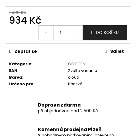
č
u
1 699 Kč
j
934 Kč
e
m
Měrná
DO KOŠÍKU
e
cena:
Zeptat se
Sdílet
Kategorie
:
OBLEČENÍ
EAN
:
Zvolte variantu
Barva
:
cloud
Určeno pro
:
Pánské
Doprava zdarma
při objednávce nad 2 500 Kč
Kamenná prodejna Plzeň
S pohodlným parkováním, otevřeno