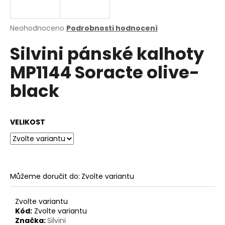
a
j
Průměrné
Neohodnoceno
Podrobnosti hodnocení
í
hodnocení
Silvini pánské kalhoty
produktu
t
je
?
MP1144 Soracte olive-
0,0
z
black
5
hvězdiček.
HLEDAT
VELIKOST
D
o
Můžeme doručit do:
Zvolte variantu
p
o
Zvolte variantu
r
Kód:
Zvolte variantu
u
Značka:
Silvini