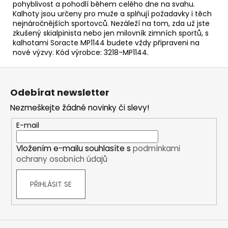
pohyblivost a pohodlí během celého dne na svahu.
Kalhoty jsou určeny pro muže a splňují požadavky i těch
nejnáročnějších sportovců. Nezáleží na tom, zda už jste
zkušený skialpinista nebo jen milovník zimních sportů, s
kalhotami Soracte MP1144 budete vždy připraveni na
nové výzvy. Kód výrobce: 3218-MP1144.
Z
á
Odebírat newsletter
p
Nezmeškejte žádné novinky či slevy!
a
t
E-mail
í
Vložením e-mailu souhlasíte s
podmínkami
ochrany osobních údajů
PŘIHLÁSIT SE