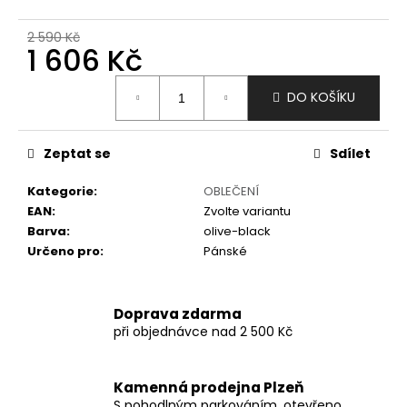
č
u
2 590 Kč
j
1 606 Kč
e
m
Měrná
DO KOŠÍKU
e
cena:
Zeptat se
Sdílet
Kategorie
:
OBLEČENÍ
EAN
:
Zvolte variantu
Barva
:
olive-black
Určeno pro
:
Pánské
Doprava zdarma
při objednávce nad 2 500 Kč
Kamenná prodejna Plzeň
S pohodlným parkováním, otevřeno