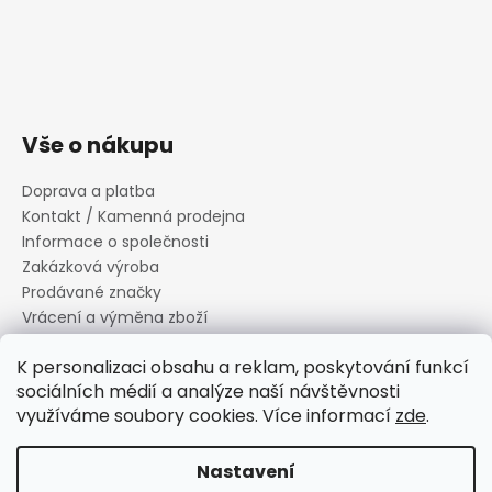
Vše o nákupu
Doprava a platba
Kontakt / Kamenná prodejna
Informace o společnosti
Zakázková výroba
Prodávané značky
Vrácení a výměna zboží
Zásady zpracování osobních údajů
K personalizaci obsahu a reklam, poskytování funkcí
Informace o souborech cookies
sociálních médií a analýze naší návštěvnosti
Reklamační řád
využíváme soubory cookies. Více informací
zde
.
Obchodní podmínky
Nastavení
Vytvořil Shoptet