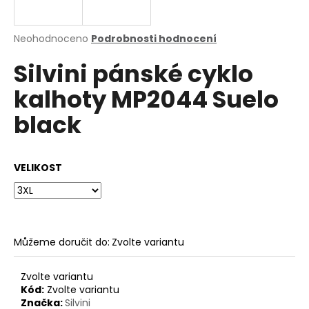
a
j
Průměrné
Neohodnoceno
Podrobnosti hodnocení
í
hodnocení
Silvini pánské cyklo
produktu
t
je
?
kalhoty MP2044 Suelo
0,0
z
black
5
hvězdiček.
HLEDAT
VELIKOST
D
o
Můžeme doručit do:
Zvolte variantu
p
o
Zvolte variantu
r
Kód:
Zvolte variantu
u
Značka:
Silvini