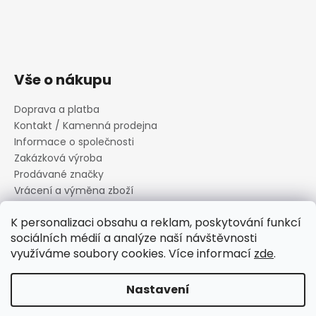
Vše o nákupu
Doprava a platba
Kontakt / Kamenná prodejna
Informace o společnosti
Zakázková výroba
Prodávané značky
Vrácení a výměna zboží
Zásady zpracování osobních údajů
K personalizaci obsahu a reklam, poskytování funkcí
Informace o souborech cookies
sociálních médií a analýze naší návštěvnosti
Reklamační řád
využíváme soubory cookies. Více informací
zde
.
Obchodní podmínky
Nastavení
Vytvořil Shoptet