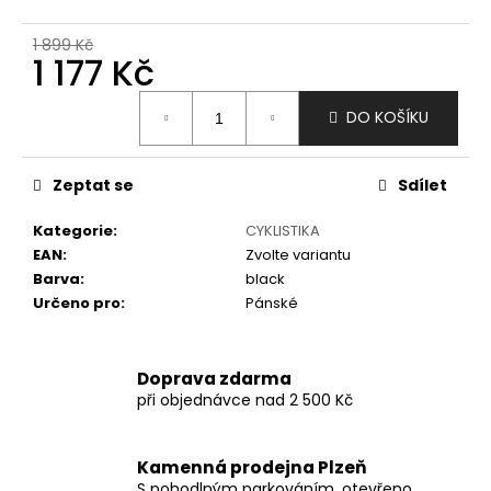
č
u
1 899 Kč
j
1 177 Kč
e
m
Měrná
DO KOŠÍKU
e
cena:
Zeptat se
Sdílet
Kategorie
:
CYKLISTIKA
EAN
:
Zvolte variantu
Barva
:
black
Určeno pro
:
Pánské
Doprava zdarma
při objednávce nad 2 500 Kč
Kamenná prodejna Plzeň
S pohodlným parkováním, otevřeno