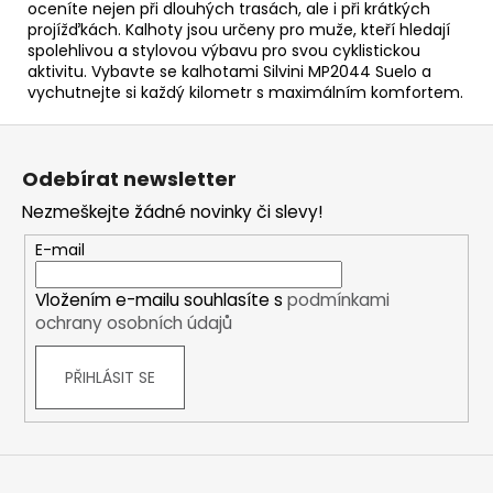
oceníte nejen při dlouhých trasách, ale i při krátkých
projížďkách. Kalhoty jsou určeny pro muže, kteří hledají
spolehlivou a stylovou výbavu pro svou cyklistickou
aktivitu. Vybavte se kalhotami Silvini MP2044 Suelo a
vychutnejte si každý kilometr s maximálním komfortem.
Z
á
Odebírat newsletter
p
Nezmeškejte žádné novinky či slevy!
a
t
E-mail
í
Vložením e-mailu souhlasíte s
podmínkami
ochrany osobních údajů
PŘIHLÁSIT SE