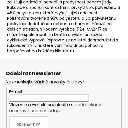
zajišťují optimální pohodlí a prodyšnost během jízdy.
Rukavice disponují kontrastními prvky z 55% polyesteru a
45% polyuretanu, které zvyšují jejich odolnost.
Polstrování tvořené z 95% polyesteru a 5% polyuretanu
poskytuje dodatečnou ochranu a tlumení nárazů na
delších trasách. S kódem výrobce 3124-MA2417 se
můžete spolehnout na kvalitu a výkon při každé
cyklistické výpravě. Připravte se na letní dobrodružství s
rukavicemi Silvini, které vám nabídnou pohodlí a
bezpečnost na každém kilometru.
Z
á
Odebírat newsletter
p
Nezmeškejte žádné novinky či slevy!
a
t
E-mail
í
Vložením e-mailu souhlasíte s
podmínkami
ochrany osobních údajů
PŘIHLÁSIT SE