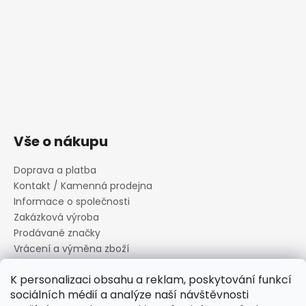
Vše o nákupu
Doprava a platba
Kontakt / Kamenná prodejna
Informace o společnosti
Zakázková výroba
Prodávané značky
Vrácení a výměna zboží
Zásady zpracování osobních údajů
K personalizaci obsahu a reklam, poskytování funkcí
Informace o souborech cookies
sociálních médií a analýze naší návštěvnosti
Reklamační řád