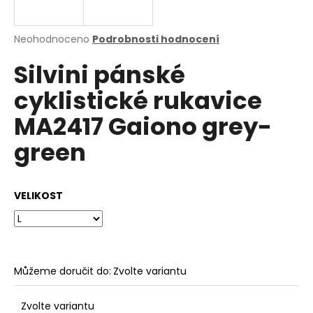
a
j
Průměrné
Neohodnoceno
Podrobnosti hodnocení
í
hodnocení
Silvini pánské
produktu
t
je
?
cyklistické rukavice
0,0
z
MA2417 Gaiono grey-
5
hvězdiček.
green
HLEDAT
VELIKOST
D
o
p
o
Můžeme doručit do:
Zvolte variantu
r
u
Zvolte variantu