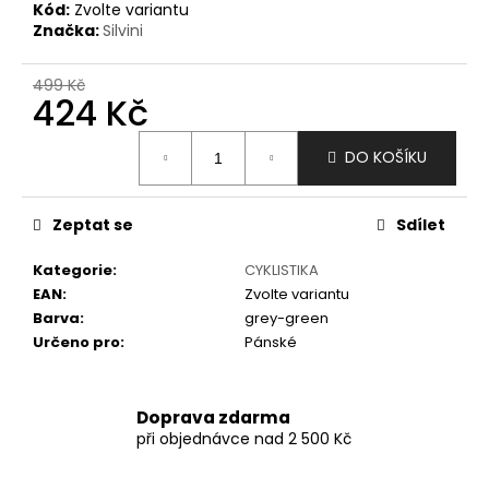
č
Kód:
Zvolte variantu
u
Značka:
Silvini
j
e
499 Kč
m
424 Kč
e
Měrná
DO KOŠÍKU
cena:
Zeptat se
Sdílet
Kategorie
:
CYKLISTIKA
EAN
:
Zvolte variantu
Barva
:
grey-green
Určeno pro
:
Pánské
Doprava zdarma
při objednávce nad 2 500 Kč