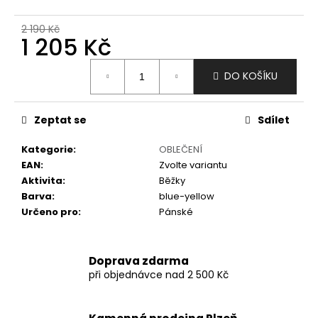
č
u
2 190 Kč
j
1 205 Kč
e
m
Měrná
DO KOŠÍKU
e
cena:
Zeptat se
Sdílet
Kategorie
:
OBLEČENÍ
EAN
:
Zvolte variantu
Aktivita
:
Běžky
Barva
:
blue-yellow
Určeno pro
:
Pánské
Doprava zdarma
při objednávce nad 2 500 Kč