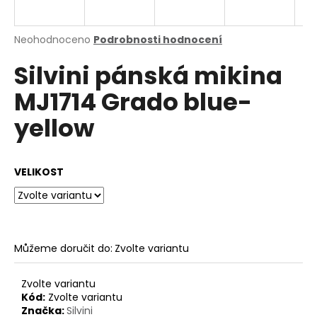
a
j
Průměrné
Neohodnoceno
Podrobnosti hodnocení
í
hodnocení
Silvini pánská mikina
produktu
t
je
?
MJ1714 Grado blue-
0,0
z
yellow
5
hvězdiček.
HLEDAT
VELIKOST
D
o
Můžeme doručit do:
Zvolte variantu
p
o
Zvolte variantu
r
Kód:
Zvolte variantu
u
Značka:
Silvini