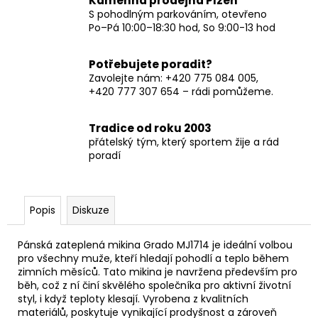
Kamenná prodejna Plzeň
S pohodlným parkováním, otevřeno
Po–Pá 10:00–18:30 hod, So 9:00-13 hod
Potřebujete poradit?
Zavolejte nám: +420 775 084 005,
+420 777 307 654 – rádi pomůžeme.
Tradice od roku 2003
přátelský tým, který sportem žije a rád
poradí
Popis
Diskuze
Pánská zateplená mikina Grado MJ1714 je ideální volbou
pro všechny muže, kteří hledají pohodlí a teplo během
zimních měsíců. Tato mikina je navržena především pro
běh, což z ní činí skvělého společníka pro aktivní životní
styl, i když teploty klesají. Vyrobena z kvalitních
materiálů, poskytuje vynikající prodyšnost a zároveň