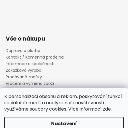
Vše o nákupu
Doprava a platba
Kontakt / Kamenná prodejna
Informace o společnosti
Zakázková výroba
Prodávané značky
Vrácení a výměna zboží
Zásady zpracování osobních údajů
K personalizaci obsahu a reklam, poskytování funkcí
Informace o souborech cookies
sociálních médií a analýze naší návštěvnosti
Reklamační řád
využíváme soubory cookies. Více informací
zde
.
Obchodní podmínky
Nastavení