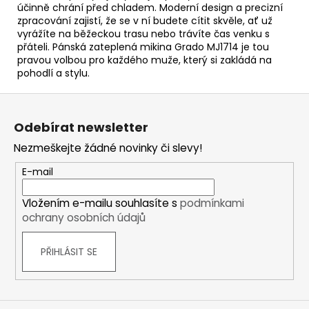
účinně chrání před chladem. Moderní design a precizní
zpracování zajistí, že se v ní budete cítit skvěle, ať už
vyrážíte na běžeckou trasu nebo trávíte čas venku s
přáteli. Pánská zateplená mikina Grado MJ1714 je tou
pravou volbou pro každého muže, který si zakládá na
pohodlí a stylu.
Z
á
Odebírat newsletter
p
Nezmeškejte žádné novinky či slevy!
a
t
E-mail
í
Vložením e-mailu souhlasíte s
podmínkami
ochrany osobních údajů
PŘIHLÁSIT SE