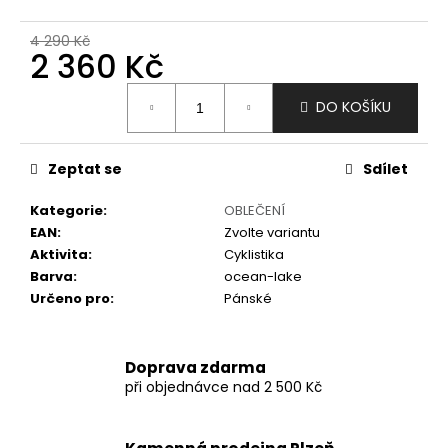
č
u
4 290 Kč
j
2 360 Kč
e
m
Měrná
DO KOŠÍKU
e
cena:
Zeptat se
Sdílet
Kategorie
:
OBLEČENÍ
EAN
:
Zvolte variantu
Aktivita
:
Cyklistika
Barva
:
ocean-lake
Určeno pro
:
Pánské
Doprava zdarma
při objednávce nad 2 500 Kč