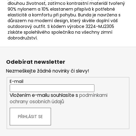
dlouhou životnost, zatímco kontrastní materiál tvořený
90% nylonem a 10% elastanem přispívá k potřebné
elasticitě a komfortu při pohybu. Bunda je navržena s
důrazem na moderní design, který skvěle doplní váš
outdoorový outfit. S kódem výrobce 3224-MJ2305
získáte spolehlivého společníka na všechny zimní
dobrodružství.
Z
á
Odebírat newsletter
p
Nezmeškejte žádné novinky či slevy!
a
t
E-mail
í
Vložením e-mailu souhlasíte s
podmínkami
ochrany osobních údajů
PŘIHLÁSIT SE