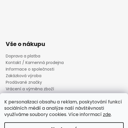
Vše o nákupu
Doprava a platba
Kontakt / Kamenná prodejna
Informace o společnosti
Zakázková výroba
Prodávané značky
Vrácení a výměna zboží
Zásady zpracování osobních údajů
K personalizaci obsahu a reklam, poskytování funkcí
Informace o souborech cookies
sociálních médií a analýze naší návštěvnosti
Reklamační řád
využíváme soubory cookies. Více informací
zde
.
Obchodní podmínky