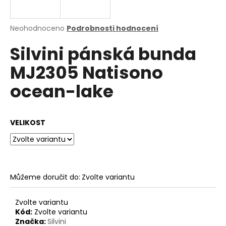
a
j
Průměrné
Neohodnoceno
Podrobnosti hodnocení
í
hodnocení
Silvini pánská bunda
produktu
t
je
?
MJ2305 Natisono
0,0
z
ocean-lake
5
hvězdiček.
HLEDAT
VELIKOST
D
o
Můžeme doručit do:
Zvolte variantu
p
o
Zvolte variantu
r
Kód:
Zvolte variantu
u
Značka:
Silvini