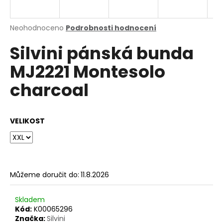
a
j
Průměrné
Neohodnoceno
Podrobnosti hodnocení
í
hodnocení
Silvini pánská bunda
produktu
t
je
?
MJ2221 Montesolo
0,0
z
charcoal
5
hvězdiček.
HLEDAT
VELIKOST
D
o
Můžeme doručit do:
11.8.2026
p
o
Skladem
r
Kód:
K00065296
u
Značka:
Silvini