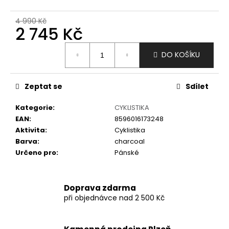
č
u
4 990 Kč
j
2 745 Kč
e
m
Měrná
DO KOŠÍKU
e
cena:
Zeptat se
Sdílet
Kategorie
:
CYKLISTIKA
EAN
:
8596016173248
Aktivita
:
Cyklistika
Barva
:
charcoal
Určeno pro
:
Pánské
Doprava zdarma
při objednávce nad 2 500 Kč