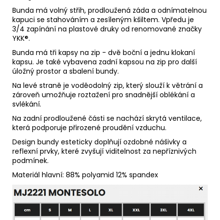
Bunda má volný střih, prodloužená záda a odnímatelnou
kapuci se stahováním a zesíleným kšiltem. Vpředu je
3/4 zapínání na plastové druky od renomované značky
YKK®.
Bunda má tři kapsy na zip - dvě boční a jednu klokaní
kapsu. Je také vybavena zadní kapsou na zip pro další
úložný prostor a sbalení bundy.
Na levé straně je voděodolný zip, který slouží k větrání a
zároveň umožňuje roztažení pro snadnější oblékání a
svlékání.
Na zadní prodloužené části se nachází skrytá ventilace,
která podporuje přirozené proudění vzduchu.
Design bundy esteticky doplňují ozdobné nášivky a
reflexní prvky, které zvyšují viditelnost za nepříznivých
podmínek.
Materiál
hlavní: 88% polyamid 12% spandex