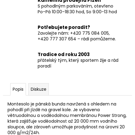
Kamenná prodejna Plzeň
S pohodlným parkováním, otevřeno
Po–Pá 10:00–18:30 hod, So 9:00-13 hod
Potřebujete poradit?
Zavolejte nám: +420 775 084 005,
+420 777 307 654 – rádi pomůžeme.
Tradice od roku 2003
přátelský tým, který sportem žije a rád
poradí
Popis
Diskuze
Montesolo je pánská bunda navržená s ohledem na
pohodlí při jízdě na gravel kole. Je vybavena
větruodolnou a voděodolnou membránou Power Strong,
která zajišťuje voděodolnost až 20 000 mm vodního
sloupce, ale zároveň umožňuje prodyšnost na úrovni 20
000 g/m2/24h.