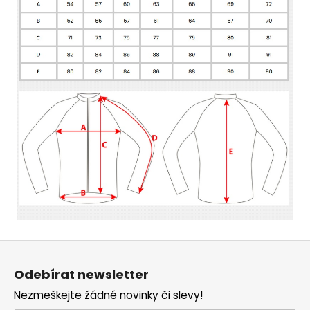
Z
á
Odebírat newsletter
p
Nezmeškejte žádné novinky či slevy!
a