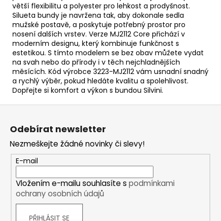
větší flexibilitu a polyester pro lehkost a prodyšnost.
Silueta bundy je navržena tak, aby dokonale sedla
mužské postavě, a poskytuje potřebný prostor pro
nosení dalších vrstev. Verze MJ2112 Core přichází v
moderním designu, který kombinuje funkčnost s
estetikou. S tímto modelem se bez obav můžete vydat
na svah nebo do přírody i v těch nejchladnějších
měsících. Kód výrobce 3223-MJ2112 vám usnadní snadný
a rychlý výběr, pokud hledáte kvalitu a spolehlivost.
Dopřejte si komfort a výkon s bundou Silvini.
Z
á
Odebírat newsletter
p
Nezmeškejte žádné novinky či slevy!
a
t
E-mail
í
Vložením e-mailu souhlasíte s
podmínkami
ochrany osobních údajů
PŘIHLÁSIT SE