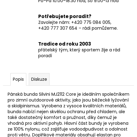
Po–Pá 10:00–18:30 hod, So 9:00-13 hod
Potřebujete poradit?
Zavolejte nám: +420 775 084 005,
+420 777 307 654 – rádi pomůžeme.
Tradice od roku 2003
přátelský tým, který sportem žije a rád
poradí
Popis
Diskuze
Pánská bunda Silvini MJ2112 Core je ideálním společníkem
pro zimní outdoorové aktivity, jako jsou běžecké lyžování
a skialpinismus. Vyrobena z vysoce kvalitních materiálů,
bunda nabízí nejen skvělou ochranu před chladem, ale
také dostatečný komfort a pružnost, díky čemuž je
vhodná pro aktivní pohyb. Hlavní část bundy je vyrobena
ze 100% nylonu, což zajišťuje vodoodpudivost a odolnost
proti větru. Doplňkové materiály obsahují elastan pro