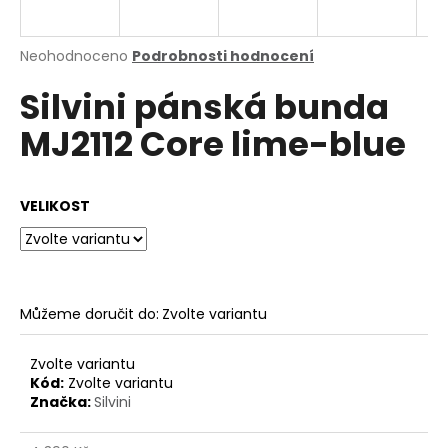
a
j
Průměrné
Neohodnoceno
Podrobnosti hodnocení
í
hodnocení
Silvini pánská bunda
produktu
t
je
?
MJ2112 Core lime-blue
0,0
z
5
hvězdiček.
VELIKOST
HLEDAT
Můžeme doručit do:
Zvolte variantu
D
o
p
Zvolte variantu
o
Kód:
Zvolte variantu
Značka:
Silvini
r
u