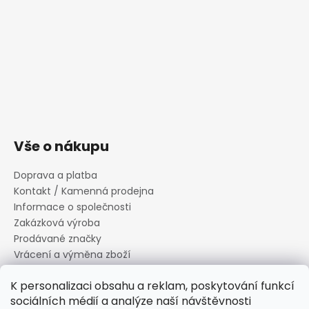
Vše o nákupu
Doprava a platba
Kontakt / Kamenná prodejna
Informace o společnosti
Zakázková výroba
Prodávané značky
Vrácení a výměna zboží
Zásady zpracování osobních údajů
K personalizaci obsahu a reklam, poskytování funkcí
Informace o souborech cookies
sociálních médií a analýze naší návštěvnosti
Reklamační řád