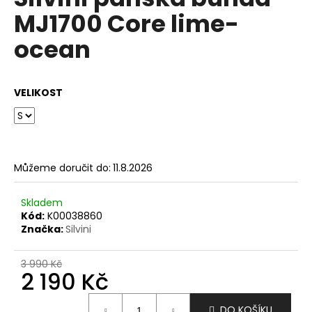
je
a
MJ1700 Core lime-
0,0
z
j
ocean
5
í
hvězdiček.
t
?
VELIKOST
HLEDAT
Můžeme doručit do:
11.8.2026
Skladem
Kód:
K00038860
D
Značka:
Silvini
o
p
3 990 Kč
o
2 190 Kč
r
u
Měrná
DO KOŠÍKU
cena: