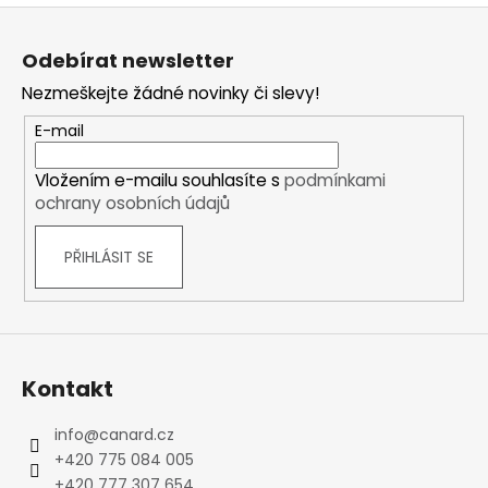
Z
á
Odebírat newsletter
p
Nezmeškejte žádné novinky či slevy!
a
t
E-mail
í
Vložením e-mailu souhlasíte s
podmínkami
ochrany osobních údajů
PŘIHLÁSIT SE
Kontakt
info
@
canard.cz
+420 775 084 005
+420 777 307 654