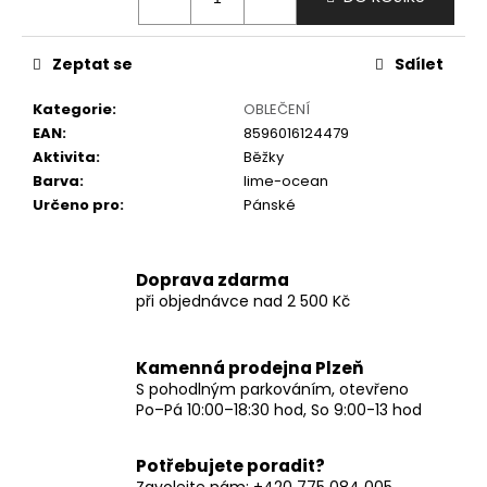
č
u
j
Zeptat se
Sdílet
e
m
Kategorie
:
OBLEČENÍ
e
EAN
:
8596016124479
Aktivita
:
Běžky
Barva
:
lime-ocean
Určeno pro
:
Pánské
Doprava zdarma
při objednávce nad 2 500 Kč
Kamenná prodejna Plzeň
S pohodlným parkováním, otevřeno
Po–Pá 10:00–18:30 hod, So 9:00-13 hod
Potřebujete poradit?
Zavolejte nám: +420 775 084 005,