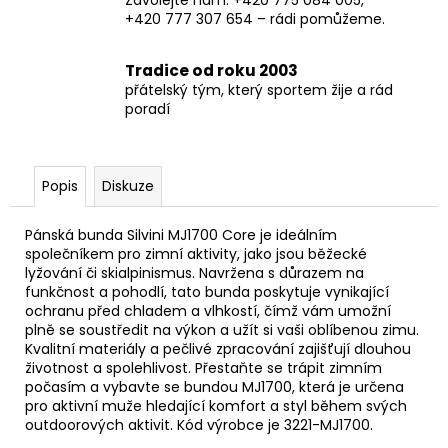
+420 777 307 654 – rádi pomůžeme.
Tradice od roku 2003
přátelský tým, který sportem žije a rád
poradí
Popis
Diskuze
Pánská bunda Silvini MJ1700 Core je ideálním
společníkem pro zimní aktivity, jako jsou běžecké
lyžování či skialpinismus. Navržena s důrazem na
funkčnost a pohodlí, tato bunda poskytuje vynikající
ochranu před chladem a vlhkostí, čímž vám umožní
plně se soustředit na výkon a užít si vaši oblíbenou zimu.
Kvalitní materiály a pečlivé zpracování zajišťují dlouhou
životnost a spolehlivost. Přestaňte se trápit zimním
počasím a vybavte se bundou MJ1700, která je určena
pro aktivní muže hledající komfort a styl během svých
outdoorových aktivit. Kód výrobce je 3221-MJ1700.