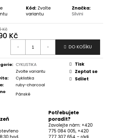
te
Kód:
Zvolte
Značka:
antu
variantu
Silvini
0 Kč
390 Kč
ná
DO KOŠÍKU
:
Tisk
gorie
:
CYKLISTIKA
Zvolte variantu
Zeptat se
vita
:
Cyklistika
Sdílet
va
:
ruby-charcoal
eno
Pánské
Potřebujete
lzeň
poradit?
Zavolejte nám: +420
otevřeno
775 084 005, +420
8:30 hod,
777 307 654 – rádi