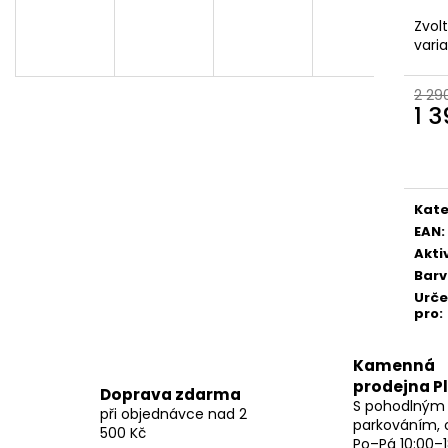
Zvol
vari
2 29
1 
Měr
cena
Kate
EAN
:
Akti
Bar
Urč
pro
:
Kamenná
prodejna P
Doprava zdarma
S pohodlným
při objednávce nad 2
parkováním, 
500 Kč
Po–Pá 10:00–1