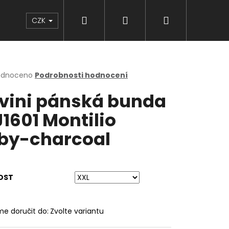
Hledat
Přihlášení
Nákupní
Značky
CZK
košík
rné
odnoceno
Podrobnosti hodnocení
cení
lvini pánská bunda
ktu
1601 Montilio
by-charcoal
ček.
OST
e doručit do:
Zvolte variantu