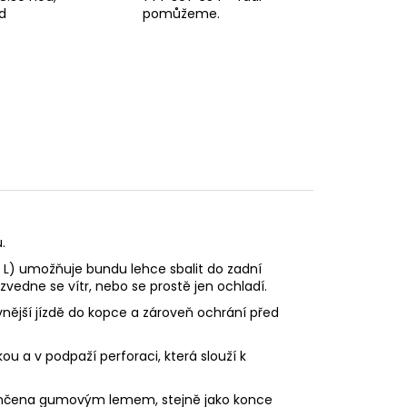
d
pomůžeme.
.
i L) umožňuje bundu lehce sbalit do zadní
zvedne se vítr, nebo se prostě jen ochladí.
vnější jízdě do kopce a zároveň ochrání před
u a v podpaží perforaci, která slouží k
akončena gumovým lemem, stejně jako konce