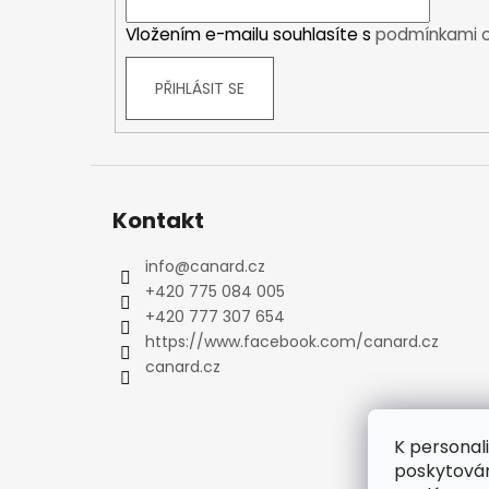
Ponožky
í
Zimní ponožky
Vložením e-mailu souhlasíte s
podmínkami o
Outdoorové ponožky
Sportovní ponožky
PŘIHLÁSIT SE
Kompresní ponožky
Čepice, čelenky
Rukavice
Plavky
Kontakt
Ostatní
BOTY
info
@
canard.cz
PÁNSKÉ
+420 775 084 005
Zimní boty
+420 777 307 654
https://www.facebook.com/canard.cz
Trekové boty
canard.cz
Běžecké boty
Sandály
Ostatní
K personal
DÁMSKÉ
poskytován
Zimní boty