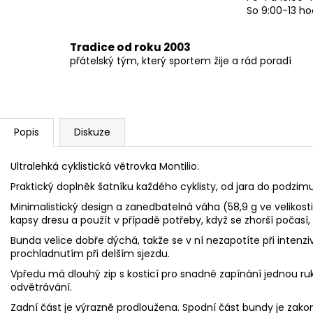
So 9:00-13 ho
Tradice od roku 2003
přátelský tým, který sportem žije a rád poradí
Popis
Diskuze
Ultralehká cyklistická větrovka Montilio.
Praktický doplněk šatníku každého cyklisty, od jara do podzimu
Minimalistický design a zanedbatelná váha (58,9 g ve velikost
kapsy dresu a použít v případě potřeby, když se zhorší počasí, 
Bunda velice dobře dýchá, takže se v ní nezapotíte při intenzi
prochladnutím při delším sjezdu.
Vpředu má dlouhý zip s kosticí pro snadné zapínání jednou ruko
odvětrávání.
Zadní část je výrazně prodloužena. Spodní část bundy je z