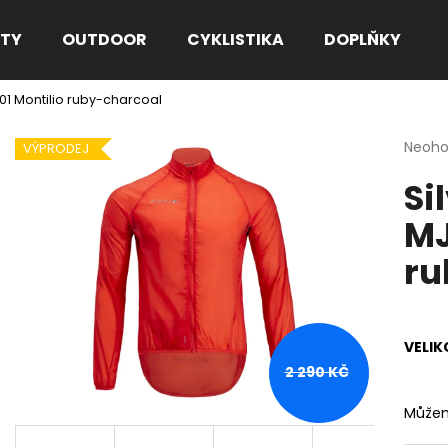
TY
OUTDOOR
CYKLISTIKA
DOPLŇKY
01 Montilio ruby-charcoal
Co potřebujete najít?
Průmě
Neoh
VÝPRODEJ
hodno
Si
produ
HLEDAT
je
MJ
0,0
z
ru
5
Doporučujeme
hvězdi
VELIK
2 290 KČ
Můžem