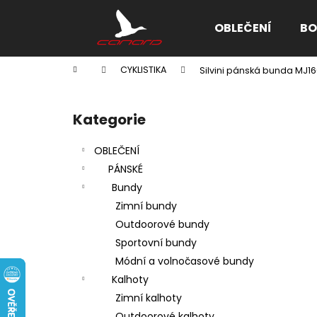
K
Přejít
na
o
OBLEČENÍ
BO
obsah
Zpět
Zpět
š
do
do
í
Domů
CYKLISTIKA
Silvini pánská bunda MJ16
k
obchodu
obchodu
P
o
Kategorie
Přeskočit
s
kategorie
t
OBLEČENÍ
r
PÁNSKÉ
a
Bundy
n
Zimní bundy
n
Outdoorové bundy
í
Sportovní bundy
p
Módní a volnočasové bundy
a
Kalhoty
n
Zimní kalhoty
e
Outdoorové kalhoty