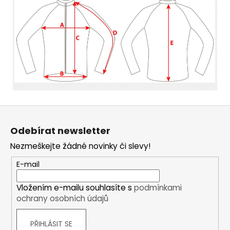
Z
á
Odebírat newsletter
p
Nezmeškejte žádné novinky či slevy!
a
t
E-mail
í
Vložením e-mailu souhlasíte s
podmínkami
ochrany osobních údajů
PŘIHLÁSIT SE