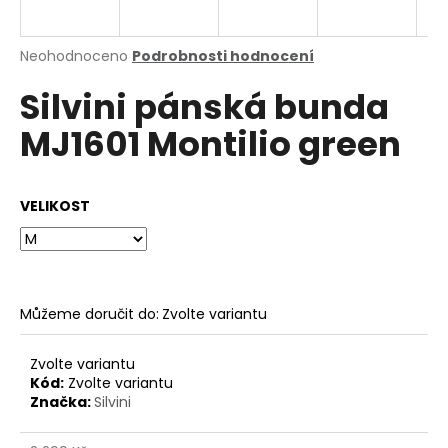
a
j
Průměrné
Neohodnoceno
Podrobnosti hodnocení
í
hodnocení
Silvini pánská bunda
produktu
t
je
?
MJ1601 Montilio green
0,0
z
5
hvězdiček.
VELIKOST
HLEDAT
Můžeme doručit do:
Zvolte variantu
D
o
p
Zvolte variantu
o
Kód:
Zvolte variantu
Značka:
Silvini
r
u