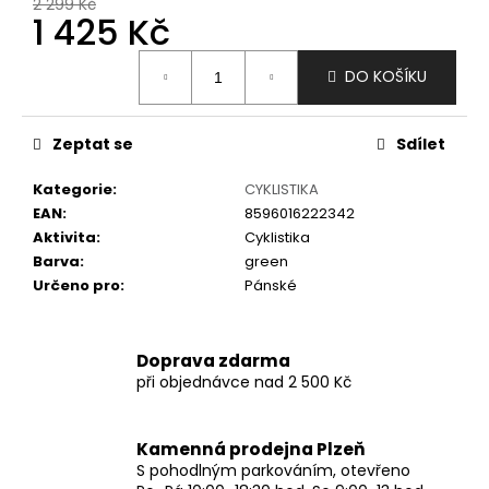
č
2 299 Kč
1 425 Kč
u
j
Měrná
e
DO KOŠÍKU
cena:
m
e
Zeptat se
Sdílet
Kategorie
:
CYKLISTIKA
EAN
:
8596016222342
Aktivita
:
Cyklistika
Barva
:
green
Určeno pro
:
Pánské
Doprava zdarma
při objednávce nad 2 500 Kč
Kamenná prodejna Plzeň
S pohodlným parkováním, otevřeno