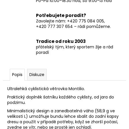
Po–Pá 10:00–18:30 hod, So 9:00-13 hod
Potřebujete poradit?
Zavolejte nám: +420 775 084 005,
+420 777 307 654 – rádi pomůžeme.
Tradice od roku 2003
přátelský tým, který sportem žije a rád
poradí
Popis
Diskuze
Ultralehká cyklistická větrovka Montilio.
Praktický doplněk šatníku každého cyklisty, od jara do
podzimu.
Minimalistický design a zanedbatelná váha (58,9 g ve
velikosti L) umožňuje bundu lehce sbalit do zadní kapsy
dresu a použít v případě potřeby, když se zhorší počasí,
zvedne se vítr, nebo se prostě jen ochladí.