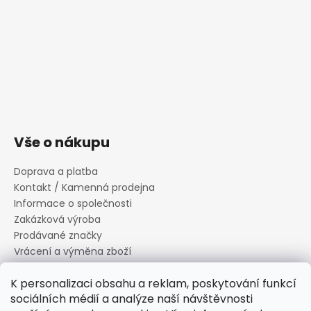
Vše o nákupu
Doprava a platba
Kontakt / Kamenná prodejna
Informace o společnosti
Zakázková výroba
Prodávané značky
Vrácení a výměna zboží
Zásady zpracování osobních údajů
K personalizaci obsahu a reklam, poskytování funkcí
Informace o souborech cookies
sociálních médií a analýze naší návštěvnosti
Reklamační řád