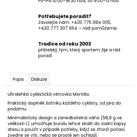
Po–Pá 10:00–18:30 hod, So 9:00-13 hod
Potřebujete poradit?
Zavolejte nám: +420 775 084 005,
+420 777 307 654 – rádi pomůžeme.
Tradice od roku 2003
přátelský tým, který sportem žije a rád
poradí
Popis
Diskuze
Ultralehká cyklistická větrovka Montilio.
Praktický doplněk šatníku každého cyklisty, od jara do
podzimu.
Minimalistický design a zanedbatelná váha (58,9 g ve
velikosti L) umožňuje bundu lehce sbalit do zadní kapsy
dresu a použít v případě potřeby, když se zhorší počasí,
zvedne se vítr, nebo se prostě jen ochladí.