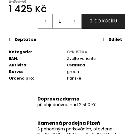
č
2 299 Kč
1 425 Kč
u
j
Měrná
e
DO KOŠÍKU
cena:
m
e
Zeptat se
Sdílet
Kategorie
:
CYKLISTIKA
EAN
:
Zvolte variantu
Aktivita
:
Cyklistika
Barva
:
green
Určeno pro
:
Pánské
Doprava zdarma
při objednávce nad 2 500 Kč
Kamenná prodejna Plzeň
S pohodlným parkováním, otevřeno