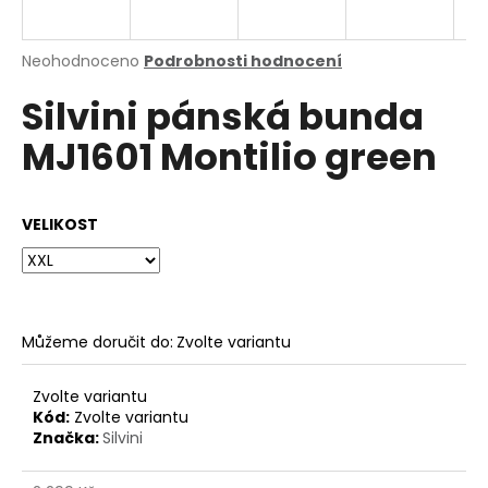
a
j
Průměrné
Neohodnoceno
Podrobnosti hodnocení
í
hodnocení
Silvini pánská bunda
produktu
t
je
?
MJ1601 Montilio green
0,0
z
5
hvězdiček.
VELIKOST
HLEDAT
Můžeme doručit do:
Zvolte variantu
D
o
p
Zvolte variantu
o
Kód:
Zvolte variantu
Značka:
Silvini
r
u