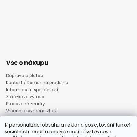
Vše o nákupu
Doprava a platba
Kontakt / Kamenná prodejna
Informace o společnosti
Zakázková výroba
Prodávané značky
Vrácení a výměna zboží
Zásady zpracování osobních údajů
K personalizaci obsahu a reklam, poskytování funkcí
Informace o souborech cookies
sociálních médií a analýze naší návštěvnosti
Reklamační řád