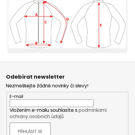
Z
á
Odebírat newsletter
p
Nezmeškejte žádné novinky či slevy!
a
t
E-mail
í
Vložením e-mailu souhlasíte s
podmínkami
ochrany osobních údajů
PŘIHLÁSIT SE