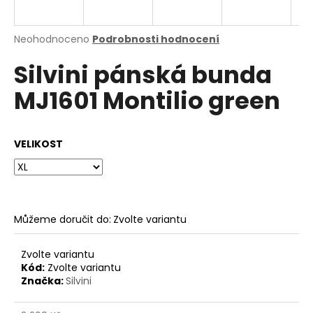
a
j
Průměrné
Neohodnoceno
Podrobnosti hodnocení
í
hodnocení
Silvini pánská bunda
produktu
t
je
?
MJ1601 Montilio green
0,0
z
5
hvězdiček.
VELIKOST
HLEDAT
Můžeme doručit do:
Zvolte variantu
D
o
p
Zvolte variantu
o
Kód:
Zvolte variantu
Značka:
Silvini
r
u