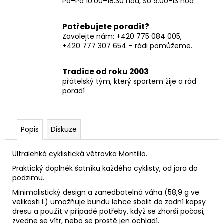
Po–Pá 10:00–18:30 hod, So 9:00-13 hod
Potřebujete poradit?
Zavolejte nám: +420 775 084 005,
+420 777 307 654 – rádi pomůžeme.
Tradice od roku 2003
přátelský tým, který sportem žije a rád
poradí
Popis
Diskuze
Ultralehká cyklistická větrovka Montilio.
Praktický doplněk šatníku každého cyklisty, od jara do
podzimu.
Minimalistický design a zanedbatelná váha (58,9 g ve
velikosti L) umožňuje bundu lehce sbalit do zadní kapsy
dresu a použít v případě potřeby, když se zhorší počasí,
zvedne se vítr, nebo se prostě jen ochladí.