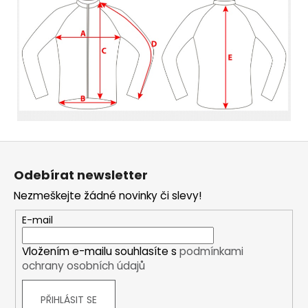
Z
á
Odebírat newsletter
p
Nezmeškejte žádné novinky či slevy!
a
t
E-mail
í
Vložením e-mailu souhlasíte s
podmínkami
ochrany osobních údajů
PŘIHLÁSIT SE