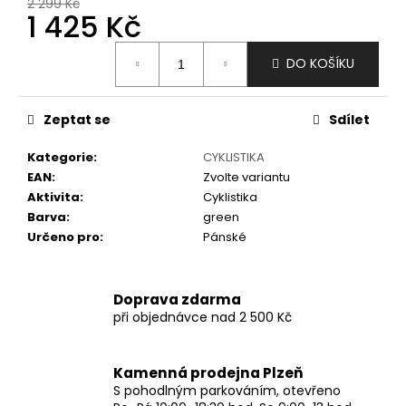
č
2 299 Kč
1 425 Kč
u
j
Měrná
e
DO KOŠÍKU
cena:
m
e
Zeptat se
Sdílet
Kategorie
:
CYKLISTIKA
EAN
:
Zvolte variantu
Aktivita
:
Cyklistika
Barva
:
green
Určeno pro
:
Pánské
Doprava zdarma
při objednávce nad 2 500 Kč
Kamenná prodejna Plzeň
S pohodlným parkováním, otevřeno