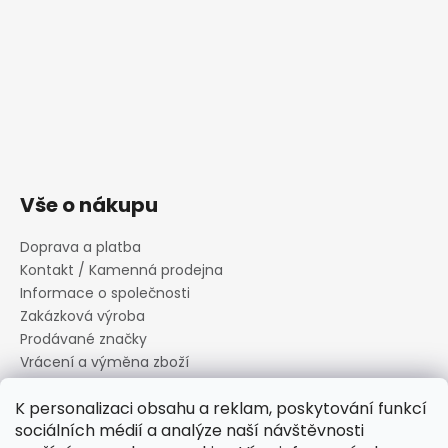
Vše o nákupu
Doprava a platba
Kontakt / Kamenná prodejna
Informace o společnosti
Zakázková výroba
Prodávané značky
Vrácení a výměna zboží
Zásady zpracování osobních údajů
K personalizaci obsahu a reklam, poskytování funkcí
Informace o souborech cookies
sociálních médií a analýze naší návštěvnosti
Reklamační řád