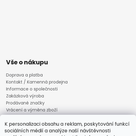
Vše o nákupu
Doprava a platba
Kontakt / Kamenná prodejna
Informace o společnosti
Zakázková výroba
Prodávané značky
Vrácení a výměna zboží
Zásady zpracování osobních údajů
K personalizaci obsahu a reklam, poskytování funkcí
Informace o souborech cookies
sociálních médií a analýze naší návštěvnosti
Reklamační řád