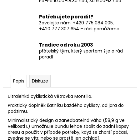
Po–Pá 10:00–18:30 hod, So 9:00-13 hod
Potřebujete poradit?
Zavolejte nám: +420 775 084 005,
+420 777 307 654 – rádi pomůžeme.
Tradice od roku 2003
přátelský tým, který sportem žije a rád
poradí
Popis
Diskuze
Ultralehká cyklistická větrovka Montilio.
Praktický doplněk šatníku každého cyklisty, od jara do
podzimu.
Minimalistický design a zanedbatelná váha (58,9 g ve
velikosti L) umožňuje bundu lehce sbalit do zadní kapsy
dresu a použít v případě potřeby, když se zhorší počasí,
zvedne se vítr, nebo se prostě jen ochladí.