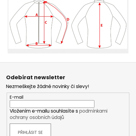
Z
á
Odebírat newsletter
p
Nezmeškejte žádné novinky či slevy!
a
t
E-mail
í
Vložením e-mailu souhlasíte s
podmínkami
ochrany osobních údajů
PŘIHLÁSIT SE