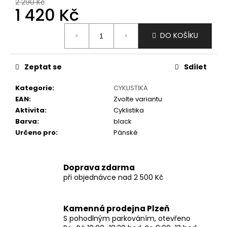
č
2 290 Kč
1 420 Kč
u
j
Měrná
e
DO KOŠÍKU
cena:
m
e
Zeptat se
Sdílet
Kategorie
:
CYKLISTIKA
EAN
:
Zvolte variantu
Aktivita
:
Cyklistika
Barva
:
black
Určeno pro
:
Pánské
Doprava zdarma
při objednávce nad 2 500 Kč
Kamenná prodejna Plzeň
S pohodlným parkováním, otevřeno