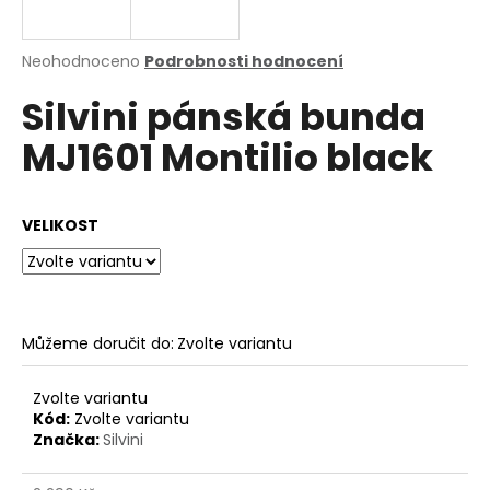
a
j
Průměrné
Neohodnoceno
Podrobnosti hodnocení
í
hodnocení
Silvini pánská bunda
produktu
t
je
?
MJ1601 Montilio black
0,0
z
5
hvězdiček.
VELIKOST
HLEDAT
Můžeme doručit do:
Zvolte variantu
D
o
p
Zvolte variantu
o
Kód:
Zvolte variantu
Značka:
Silvini
r
u