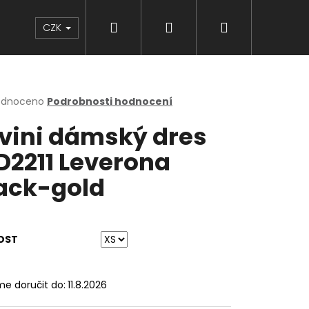
Hledat
Přihlášení
Nákupní
Značky
CZK
košík
rné
odnoceno
Podrobnosti hodnocení
cení
lvini dámský dres
ktu
2211 Leverona
ack-gold
ček.
OST
e doručit do:
11.8.2026