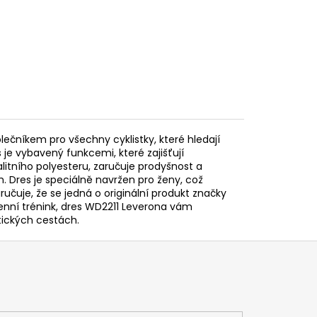
olečníkem pro všechny cyklistky, které hledají
s je vybavený funkcemi, které zajišťují
itního polyesteru, zaručuje prodyšnost a
h. Dres je speciálně navržen pro ženy, což
ručuje, že se jedná o originální produkt značky
denní trénink, dres WD2211 Leverona vám
stických cestách.