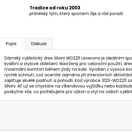
Tradice od roku 2003
přátelský tým, který sportem žije a rád poradí
Popis
Diskuze
Dámský cyklistický dres Silvini WD2211 Leverona je ideálním sp
kvalitní a stylové oblečení. Navržený pro celoroční použití, dre
maximální komfort během jízdy na kole. Vyroben z vysoce kval
rychlé schnutí, což oceníte zejména při intenzivních aktivitác
zajišťuje skvělé padnutí a pohodlí. Kód výrobce 3123-WD2211 za
Silvini. Ať už se chystáte na víkendovou vyjížďku nebo každo
poskytne vše, co potřebujete pro výkon a styl na vašich cykli