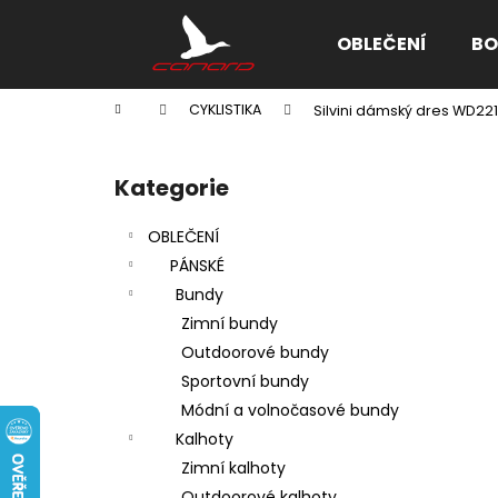
K
Přejít
na
o
OBLEČENÍ
BO
obsah
Zpět
Zpět
š
do
do
í
Domů
CYKLISTIKA
Silvini dámský dres WD22
k
obchodu
obchodu
P
o
Kategorie
Přeskočit
s
kategorie
t
OBLEČENÍ
r
PÁNSKÉ
a
Bundy
n
Zimní bundy
n
Outdoorové bundy
í
Sportovní bundy
p
Módní a volnočasové bundy
a
Kalhoty
n
Zimní kalhoty
e
Outdoorové kalhoty