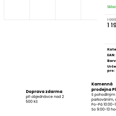
Skl
1 99
1 1
Měr
cena
Kate
EAN
:
Bar
Urč
pro
:
Kamenná
prodejna P
Doprava zdarma
S pohodlným
při objednávce nad 2
parkováním, 
500 Kč
Po–Pá 10:00–1
So 9:00-13 ho