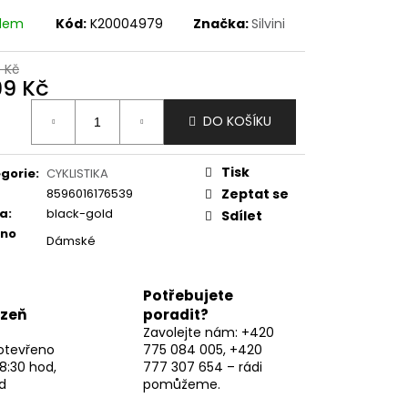
adem
Kód:
K20004979
Značka:
Silvini
9 Kč
99 Kč
ná
DO KOŠÍKU
:
Tisk
gorie
:
CYKLISTIKA
8596016176539
Zeptat se
va
:
black-gold
Sdílet
eno
Dámské
Potřebujete
lzeň
poradit?
Zavolejte nám: +420
otevřeno
775 084 005, +420
8:30 hod,
777 307 654 – rádi
d
pomůžeme.