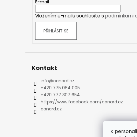
t
E-mail
Kraťasy
í
Trika a košile
Vložením e-mailu souhlasíte s
podmínkami o
Šaty, sukně
Mikiny
PŘIHLÁSIT SE
Vesty
Ponožky
Zimní ponožky
Outdoorové ponožky
Kontakt
Sportovní ponožky
Kompresní ponožky
info
@
canard.cz
Čepice, čelenky
+420 775 084 005
Rukavice
+420 777 307 654
Plavky
https://www.facebook.com/canard.cz
Ostatní
canard.cz
DĚTSKÉ
Bundy
K personal
Zimní bundy