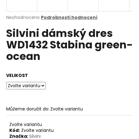
a
j
Průměrné
Neohodnoceno
Podrobnosti hodnocení
í
hodnocení
Silvini dámský dres
produktu
t
je
?
WD1432 Stabina green-
0,0
z
ocean
5
hvězdiček.
HLEDAT
VELIKOST
D
o
Můžeme doručit do:
Zvolte variantu
p
o
Zvolte variantu
r
Kód:
Zvolte variantu
u
Značka:
Silvini