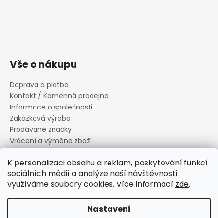
Vše o nákupu
Doprava a platba
Kontakt / Kamenná prodejna
Informace o společnosti
Zakázková výroba
Prodávané značky
Vrácení a výměna zboží
Zásady zpracování osobních údajů
K personalizaci obsahu a reklam, poskytování funkcí
Informace o souborech cookies
sociálních médií a analýze naší návštěvnosti
Reklamační řád
využíváme soubory cookies. Více informací
zde
.
Obchodní podmínky
Nastavení
Vytvořil Shoptet