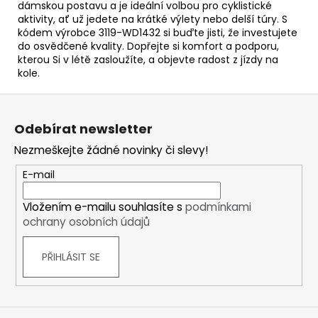
dámskou postavu a je ideální volbou pro cyklistické
aktivity, ať už jedete na krátké výlety nebo delší túry. S
kódem výrobce 3119-WD1432 si buďte jisti, že investujete
do osvědčené kvality. Dopřejte si komfort a podporu,
kterou Si v létě zasloužíte, a objevte radost z jízdy na
kole.
Z
á
Odebírat newsletter
p
Nezmeškejte žádné novinky či slevy!
a
t
E-mail
í
Vložením e-mailu souhlasíte s
podmínkami
ochrany osobních údajů
PŘIHLÁSIT SE