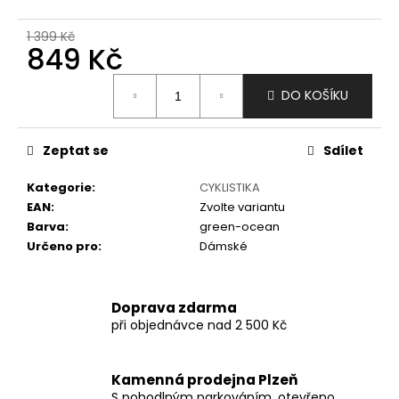
č
u
1 399 Kč
j
849 Kč
e
m
Měrná
DO KOŠÍKU
e
cena:
Zeptat se
Sdílet
Kategorie
:
CYKLISTIKA
EAN
:
Zvolte variantu
Barva
:
green-ocean
Určeno pro
:
Dámské
Doprava zdarma
při objednávce nad 2 500 Kč
Kamenná prodejna Plzeň
S pohodlným parkováním, otevřeno