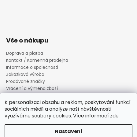
Vše o nákupu
Doprava a platba
Kontakt / Kamenná prodejna
Informace o společnosti
Zakázková výroba
Prodávané značky
Vrácení a výměna zboží
Zásady zpracování osobních údajů
K personalizaci obsahu a reklam, poskytování funkcí
Informace o souborech cookies
sociálních médií a analýze naší návštěvnosti
Reklamační řád
využíváme soubory cookies. Více informací
zde
.
Obchodní podmínky
Nastavení
Vytvořil Shoptet