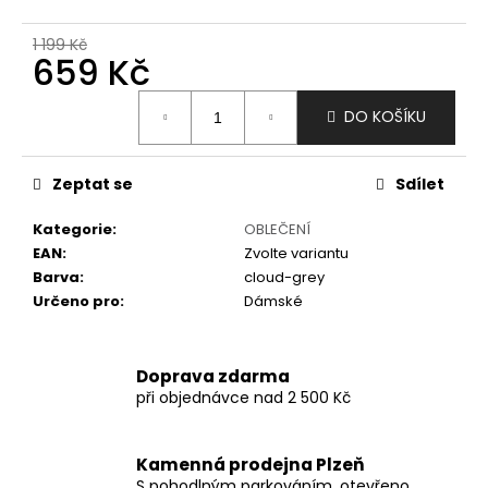
č
u
1 199 Kč
j
659 Kč
e
m
Měrná
DO KOŠÍKU
e
cena:
Zeptat se
Sdílet
Kategorie
:
OBLEČENÍ
EAN
:
Zvolte variantu
Barva
:
cloud-grey
Určeno pro
:
Dámské
Doprava zdarma
při objednávce nad 2 500 Kč
Kamenná prodejna Plzeň
S pohodlným parkováním, otevřeno