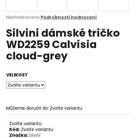
a
j
Průměrné
Neohodnoceno
Podrobnosti hodnocení
í
hodnocení
Silvini dámské tričko
produktu
t
je
?
WD2259 Calvisia
0,0
z
cloud-grey
5
hvězdiček.
HLEDAT
VELIKOST
D
o
Můžeme doručit do:
Zvolte variantu
p
o
Zvolte variantu
r
Kód:
Zvolte variantu
u
Značka:
Silvini