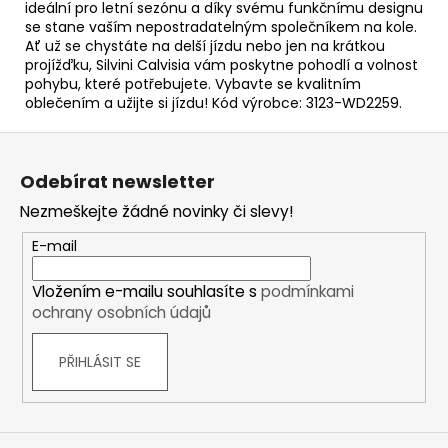
ideální pro letní sezónu a díky svému funkčnímu designu
se stane vaším nepostradatelným společníkem na kole.
Ať už se chystáte na delší jízdu nebo jen na krátkou
projížďku, Silvini Calvisia vám poskytne pohodlí a volnost
pohybu, které potřebujete. Vybavte se kvalitním
oblečením a užijte si jízdu! Kód výrobce: 3123-WD2259.
Z
á
Odebírat newsletter
p
Nezmeškejte žádné novinky či slevy!
a
t
E-mail
í
Vložením e-mailu souhlasíte s
podmínkami
ochrany osobních údajů
PŘIHLÁSIT SE