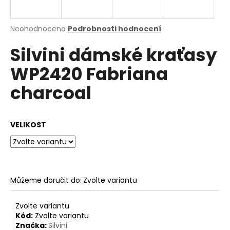
a
j
Průměrné
Neohodnoceno
Podrobnosti hodnocení
í
hodnocení
Silvini dámské kraťasy
produktu
t
je
?
WP2420 Fabriana
0,0
z
charcoal
5
hvězdiček.
HLEDAT
VELIKOST
D
o
Můžeme doručit do:
Zvolte variantu
p
o
Zvolte variantu
r
Kód:
Zvolte variantu
u
Značka:
Silvini