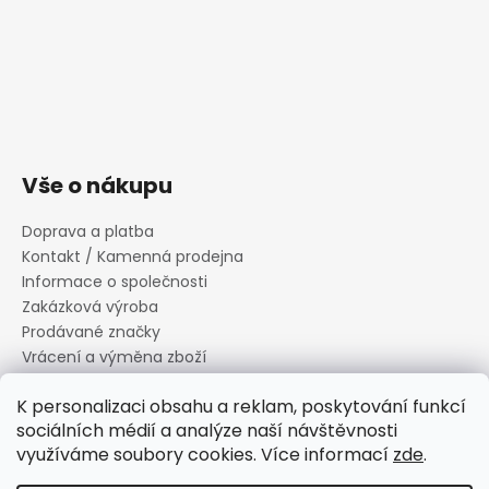
Vše o nákupu
Doprava a platba
Kontakt / Kamenná prodejna
Informace o společnosti
Zakázková výroba
Prodávané značky
Vrácení a výměna zboží
Zásady zpracování osobních údajů
K personalizaci obsahu a reklam, poskytování funkcí
Informace o souborech cookies
sociálních médií a analýze naší návštěvnosti
Reklamační řád
využíváme soubory cookies. Více informací
zde
.
Obchodní podmínky