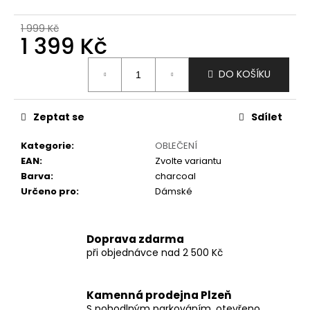
č
u
1 999 Kč
j
1 399 Kč
e
m
Měrná
DO KOŠÍKU
e
cena:
Zeptat se
Sdílet
Kategorie
:
OBLEČENÍ
EAN
:
Zvolte variantu
Barva
:
charcoal
Určeno pro
:
Dámské
Doprava zdarma
při objednávce nad 2 500 Kč
Kamenná prodejna Plzeň
S pohodlným parkováním, otevřeno