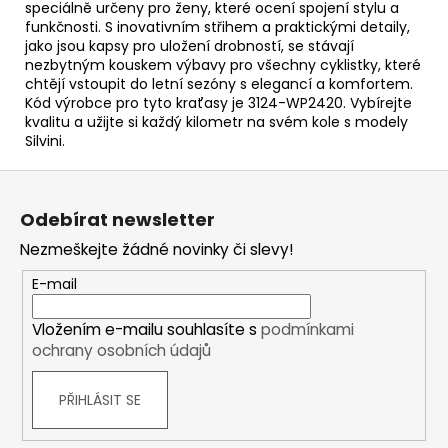
speciálně určeny pro ženy, které ocení spojení stylu a
funkčnosti. S inovativním střihem a praktickými detaily,
jako jsou kapsy pro uložení drobností, se stávají
nezbytným kouskem výbavy pro všechny cyklistky, které
chtějí vstoupit do letní sezóny s elegancí a komfortem.
Kód výrobce pro tyto kraťasy je 3124-WP2420. Vybírejte
kvalitu a užijte si každý kilometr na svém kole s modely
Silvini.
Z
á
Odebírat newsletter
p
Nezmeškejte žádné novinky či slevy!
a
t
E-mail
í
Vložením e-mailu souhlasíte s
podmínkami
ochrany osobních údajů
PŘIHLÁSIT SE