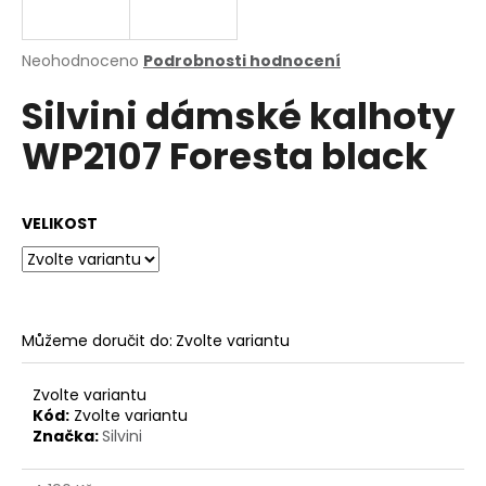
a
j
Průměrné
Neohodnoceno
Podrobnosti hodnocení
í
hodnocení
Silvini dámské kalhoty
produktu
t
je
?
WP2107 Foresta black
0,0
z
5
hvězdiček.
VELIKOST
HLEDAT
Můžeme doručit do:
Zvolte variantu
D
o
p
Zvolte variantu
o
Kód:
Zvolte variantu
Značka:
Silvini
r
u