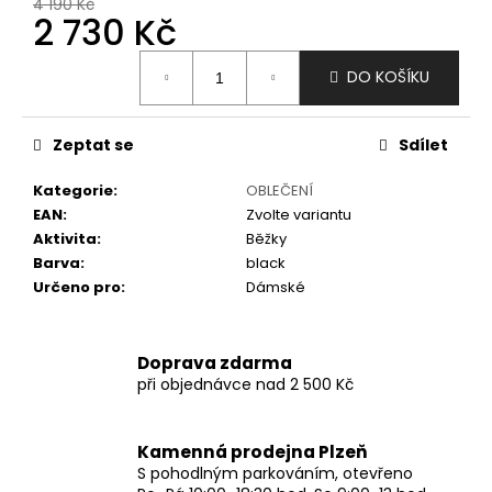
č
4 190 Kč
2 730 Kč
u
j
Měrná
e
DO KOŠÍKU
cena:
m
e
Zeptat se
Sdílet
Kategorie
:
OBLEČENÍ
EAN
:
Zvolte variantu
Aktivita
:
Běžky
Barva
:
black
Určeno pro
:
Dámské
Doprava zdarma
při objednávce nad 2 500 Kč
Kamenná prodejna Plzeň
S pohodlným parkováním, otevřeno