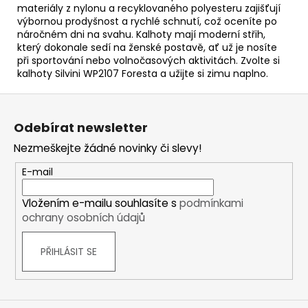
materiály z nylonu a recyklovaného polyesteru zajišťují
výbornou prodyšnost a rychlé schnutí, což oceníte po
náročném dni na svahu. Kalhoty mají moderní střih,
který dokonale sedí na ženské postavě, ať už je nosíte
při sportování nebo volnočasových aktivitách. Zvolte si
kalhoty Silvini WP2107 Foresta a užijte si zimu naplno.
Z
á
Odebírat newsletter
p
Nezmeškejte žádné novinky či slevy!
a
t
E-mail
í
Vložením e-mailu souhlasíte s
podmínkami
ochrany osobních údajů
PŘIHLÁSIT SE