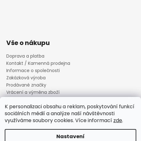
Vše o nákupu
Doprava a platba
Kontakt / Kamenná prodejna
Informace o společnosti
Zakázková výroba
Prodávané značky
Vrácení a výměna zboží
Zásady zpracování osobních údajů
K personalizaci obsahu a reklam, poskytování funkcí
Informace o souborech cookies
sociálních médií a analýze naší návštěvnosti
Reklamační řád
využíváme soubory cookies. Více informací
zde
.
Obchodní podmínky
Nastavení