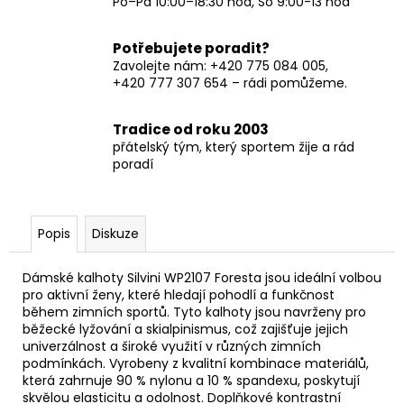
Po–Pá 10:00–18:30 hod, So 9:00-13 hod
Potřebujete poradit?
Zavolejte nám: +420 775 084 005,
+420 777 307 654 – rádi pomůžeme.
Tradice od roku 2003
přátelský tým, který sportem žije a rád
poradí
Popis
Diskuze
Dámské kalhoty Silvini WP2107 Foresta jsou ideální volbou
pro aktivní ženy, které hledají pohodlí a funkčnost
během zimních sportů. Tyto kalhoty jsou navrženy pro
běžecké lyžování a skialpinismus, což zajišťuje jejich
univerzálnost a široké využití v různých zimních
podmínkách. Vyrobeny z kvalitní kombinace materiálů,
která zahrnuje 90 % nylonu a 10 % spandexu, poskytují
skvělou elasticitu a odolnost. Doplňkové kontrastní