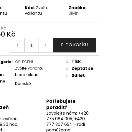
te
Kód:
Zvolte
Značka:
antu
variantu
Silvini
 Kč
50 Kč
ná
DO KOŠÍKU
:
Tisk
gorie
:
OBLEČENÍ
Zvolte variantu
Zeptat se
va
:
black-cloud
Sdílet
eno
Dámské
Potřebujete
lzeň
poradit?
Zavolejte nám: +420
otevřeno
775 084 005, +420
8:30 hod,
777 307 654 – rádi
d
pomůžeme.