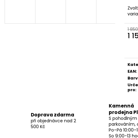
Zvol
vari
1 850
1 1
Měr
cena
Kate
EAN
:
Bar
Urč
pro
:
Kamenná
prodejna P
Doprava zdarma
S pohodlným
při objednávce nad 2
parkováním, 
500 Kč
Po–Pá 10:00–1
So 9:00-13 ho