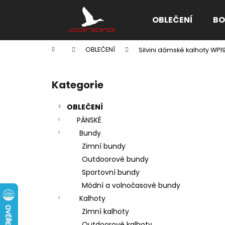
K
Přejít
na
o
OBLEČENÍ
BO
obsah
Zpět
Zpět
š
do
do
í
Domů
OBLEČENÍ
Silvini dámské kalhoty WP
k
obchodu
obchodu
P
o
Kategorie
Přeskočit
s
kategorie
t
OBLEČENÍ
r
PÁNSKÉ
a
Bundy
n
Zimní bundy
n
Outdoorové bundy
í
Sportovní bundy
p
Módní a volnočasové bundy
a
Kalhoty
n
Zimní kalhoty
e
Outdoorové kalhoty