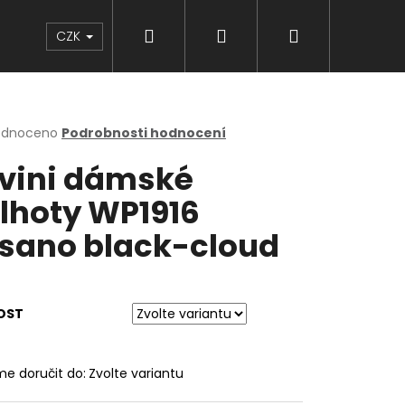
Hledat
Přihlášení
Nákupní
Značky
CZK
košík
rné
odnoceno
Podrobnosti hodnocení
cení
lvini dámské
ktu
lhoty WP1916
sano black-cloud
ček.
OST
e doručit do:
Zvolte variantu