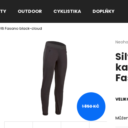
TY
OUTDOOR
CYKLISTIKA
DOPLŇKY
1916 Fasano black-cloud
Co potřebujete najít?
Průmě
Neoh
hodno
Si
produ
HLEDAT
je
ka
0,0
z
Fa
5
Doporučujeme
hvězdi
VELIK
1 850 KČ
Můžem