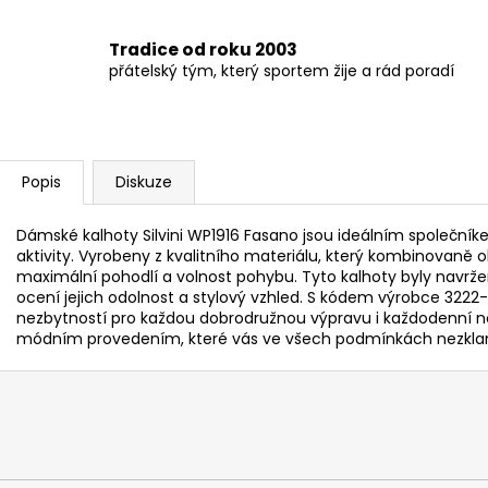
Tradice od roku 2003
přátelský tým, který sportem žije a rád poradí
Popis
Diskuze
Dámské kalhoty Silvini WP1916 Fasano jsou ideálním společní
aktivity. Vyrobeny z kvalitního materiálu, který kombinovaně ob
maximální pohodlí a volnost pohybu. Tyto kalhoty byly navrže
ocení jejich odolnost a stylový vzhled. S kódem výrobce 3222
nezbytností pro každou dobrodružnou výpravu i každodenní noš
módním provedením, které vás ve všech podmínkách nezkl