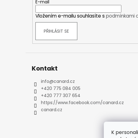
t
E-mail
Kraťasy
í
Trika a košile
Vložením e-mailu souhlasíte s
podmínkami o
Šaty, sukně
Mikiny
PŘIHLÁSIT SE
Vesty
Ponožky
Zimní ponožky
Outdoorové ponožky
Kontakt
Sportovní ponožky
Kompresní ponožky
info
@
canard.cz
Čepice, čelenky
+420 775 084 005
Rukavice
+420 777 307 654
Plavky
https://www.facebook.com/canard.cz
Ostatní
canard.cz
DĚTSKÉ
Bundy
K personal
Zimní bundy