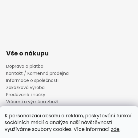
Vše o nákupu
Doprava a platba
Kontakt / Kamenná prodejna
Informace o společnosti
Zakázková výroba
Prodávané značky
Vrácení a výměna zboží
Zásady zpracování osobních údajů
K personalizaci obsahu a reklam, poskytování funkcí
Informace o souborech cookies
sociálních médií a analýze naší návštěvnosti
Reklamační řád
využíváme soubory cookies. Více informací
zde
.
Obchodní podmínky