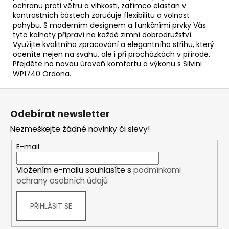
ochranu proti větru a vlhkosti, zatímco elastan v
kontrastních částech zaručuje flexibilitu a volnost
pohybu. S moderním designem a funkčními prvky Vás
tyto kalhoty připraví na každé zimní dobrodružství.
Využijte kvalitního zpracování a elegantního střihu, který
oceníte nejen na svahu, ale i při procházkách v přírodě.
Přejděte na novou úroveň komfortu a výkonu s Silvini
WP1740 Ordona.
Z
á
Odebírat newsletter
p
Nezmeškejte žádné novinky či slevy!
a
t
E-mail
í
Vložením e-mailu souhlasíte s
podmínkami
ochrany osobních údajů
PŘIHLÁSIT SE