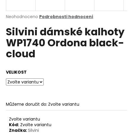
a
j
Průměrné
Neohodnoceno
Podrobnosti hodnocení
í
hodnocení
Silvini dámské kalhoty
produktu
t
je
?
WP1740 Ordona black-
0,0
z
cloud
5
hvězdiček.
HLEDAT
VELIKOST
D
o
Můžeme doručit do:
Zvolte variantu
p
o
Zvolte variantu
r
Kód:
Zvolte variantu
u
Značka:
Silvini