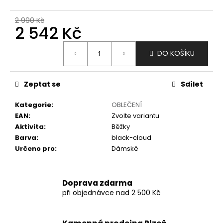
č
u
2 990 Kč
j
2 542 Kč
e
m
Měrná
DO KOŠÍKU
e
cena:
Zeptat se
Sdílet
Kategorie
:
OBLEČENÍ
EAN
:
Zvolte variantu
Aktivita
:
Běžky
Barva
:
black-cloud
Určeno pro
:
Dámské
Doprava zdarma
při objednávce nad 2 500 Kč