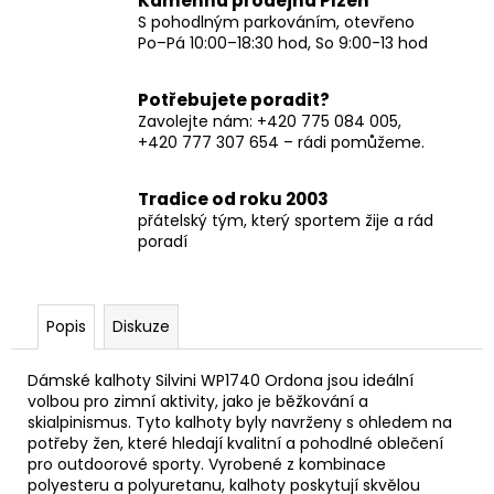
Kamenná prodejna Plzeň
S pohodlným parkováním, otevřeno
Po–Pá 10:00–18:30 hod, So 9:00-13 hod
Potřebujete poradit?
Zavolejte nám: +420 775 084 005,
+420 777 307 654 – rádi pomůžeme.
Tradice od roku 2003
přátelský tým, který sportem žije a rád
poradí
Popis
Diskuze
Dámské kalhoty Silvini WP1740 Ordona jsou ideální
volbou pro zimní aktivity, jako je běžkování a
skialpinismus. Tyto kalhoty byly navrženy s ohledem na
potřeby žen, které hledají kvalitní a pohodlné oblečení
pro outdoorové sporty. Vyrobené z kombinace
polyesteru a polyuretanu, kalhoty poskytují skvělou