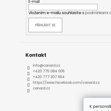
t
E-mail
Kraťasy
í
Trika a košile
Vložením e-mailu souhlasíte s
podmínkami o
Šaty, sukně
Mikiny
PŘIHLÁSIT SE
Vesty
Ponožky
Zimní ponožky
Outdoorové ponožky
Kontakt
Sportovní ponožky
Kompresní ponožky
info
@
canard.cz
Čepice, čelenky
+420 775 084 005
Rukavice
+420 777 307 654
Plavky
https://www.facebook.com/canard.cz
Ostatní
canard.cz
DĚTSKÉ
Bundy
K personal
Zimní bundy