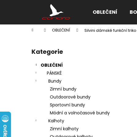
K
Přejít
na
o
OBLEČENÍ
BO
obsah
Zpět
Zpět
š
do
do
í
Domů
OBLEČENÍ
Silvini dámské funkční tri
k
obchodu
obchodu
P
o
Kategorie
Přeskočit
s
kategorie
t
OBLEČENÍ
r
PÁNSKÉ
a
Bundy
n
Zimní bundy
n
Outdoorové bundy
í
Sportovní bundy
p
Módní a volnočasové bundy
a
Kalhoty
n
Zimní kalhoty
e
Outdoorové kalhoty