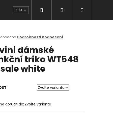
Hledat
Přihlášení
Nákupní
Značky
CZK
košík
rné
odnoceno
Podrobnosti hodnocení
cení
lvini dámské
ktu
nkční triko WT548
sale white
ček.
OST
e doručit do:
Zvolte variantu