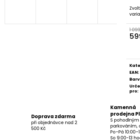
Zvol
vari
1 09
59
Měr
cena
Kate
EAN
:
Bar
Urč
pro
:
Kamenná
prodejna P
Doprava zdarma
S pohodlným
při objednávce nad 2
parkováním, 
500 Kč
Po–Pá 10:00–1
So 9:00-13 ho