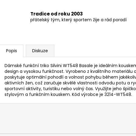
Tradice od roku 2003
přátelský tým, který sportem žije a rád poradí
Popis
Diskuze
Dámské funkční triko Silvini WT548 Basale je ideálním kouske
design a vysokou funkčnost. Vyrobeno z kvalitního materiálu 
poskytuje optimální pohodlí a volnost pohybu během jakékoliv
aktivních žen, což zaručuje skvělé vlastnosti odvodu potu a ryc
sportovní aktivity, turistiku nebo volný čas. Využijte jeho špičko
stylovým a funkčním kouskem. Kód výrobce je 3214-WT548.