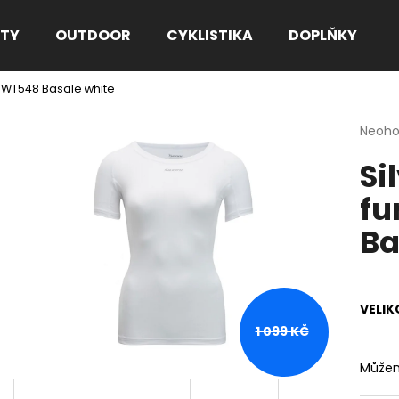
TY
OUTDOOR
CYKLISTIKA
DOPLŇKY
ko WT548 Basale white
Co potřebujete najít?
Průmě
Neoh
hodno
Si
produ
HLEDAT
je
fu
0,0
z
Ba
5
Doporučujeme
hvězdi
VELIK
1 099 KČ
Můžem