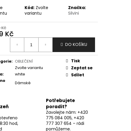
te
Kód:
Zvolte
Značka:
antu
variantu
Silvini
9 Kč
9 Kč
ná
DO KOŠÍKU
:
Tisk
gorie
:
OBLEČENÍ
Zvolte variantu
Zeptat se
va
:
white
Sdílet
eno
Dámské
Potřebujete
lzeň
poradit?
Zavolejte nám: +420
otevřeno
775 084 005, +420
8:30 hod,
777 307 654 – rádi
d
pomůžeme.