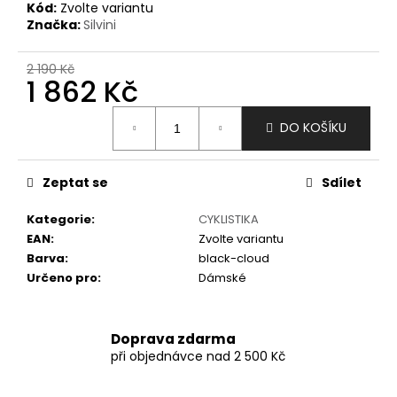
č
Kód:
Zvolte variantu
u
Značka:
Silvini
j
e
2 190 Kč
m
1 862 Kč
e
Měrná
DO KOŠÍKU
cena:
Zeptat se
Sdílet
Kategorie
:
CYKLISTIKA
EAN
:
Zvolte variantu
Barva
:
black-cloud
Určeno pro
:
Dámské
Doprava zdarma
při objednávce nad 2 500 Kč