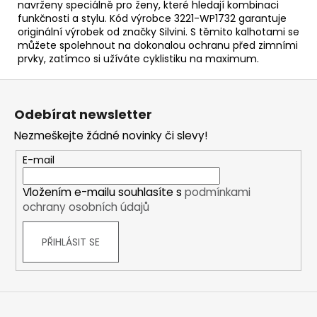
navrženy speciálně pro ženy, které hledají kombinaci
funkčnosti a stylu. Kód výrobce 3221-WP1732 garantuje
originální výrobek od značky Silvini. S těmito kalhotami se
můžete spolehnout na dokonalou ochranu před zimními
prvky, zatímco si užíváte cyklistiku na maximum.
Z
á
Odebírat newsletter
p
Nezmeškejte žádné novinky či slevy!
a
t
E-mail
í
Vložením e-mailu souhlasíte s
podmínkami
ochrany osobních údajů
PŘIHLÁSIT SE