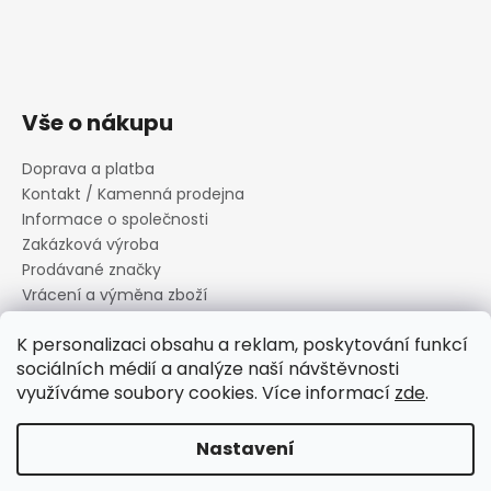
Vše o nákupu
Doprava a platba
Kontakt / Kamenná prodejna
Informace o společnosti
Zakázková výroba
Prodávané značky
Vrácení a výměna zboží
Zásady zpracování osobních údajů
K personalizaci obsahu a reklam, poskytování funkcí
Informace o souborech cookies
sociálních médií a analýze naší návštěvnosti
Reklamační řád
využíváme soubory cookies. Více informací
zde
.
Obchodní podmínky
Nastavení
Vytvořil Shoptet