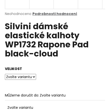
a
j
Průměrné
Neohodnoceno
Podrobnosti hodnocení
í
hodnocení
Silvini dámské
produktu
t
je
?
elastické kalhoty
0,0
z
WP1732 Rapone Pad
5
hvězdiček.
black-cloud
HLEDAT
VELIKOST
D
o
p
o
Můžeme doručit do:
Zvolte variantu
r
u
Zvolte variantu