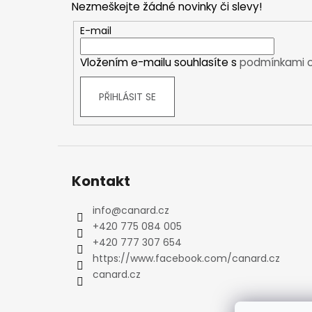
Nezmeškejte žádné novinky či slevy!
Kraťasy
a
Trika a košile
t
E-mail
Šaty, sukně
í
Vložením e-mailu souhlasíte s
podmínkami o
Mikiny
Vesty
PŘIHLÁSIT SE
Ponožky
Zimní ponožky
Outdoorové ponožky
Sportovní ponožky
Kompresní ponožky
Kontakt
Čepice, čelenky
Rukavice
info
@
canard.cz
+420 775 084 005
Plavky
+420 777 307 654
Ostatní
https://www.facebook.com/canard.cz
DĚTSKÉ
canard.cz
Bundy
Zimní bundy