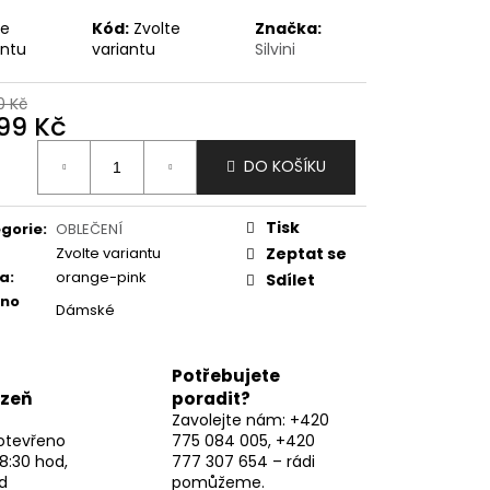
te
Kód:
Zvolte
Značka:
antu
variantu
Silvini
0 Kč
699 Kč
ná
DO KOŠÍKU
:
Tisk
gorie
:
OBLEČENÍ
Zvolte variantu
Zeptat se
va
:
orange-pink
Sdílet
eno
Dámské
Potřebujete
lzeň
poradit?
Zavolejte nám: +420
otevřeno
775 084 005, +420
8:30 hod,
777 307 654 – rádi
d
pomůžeme.