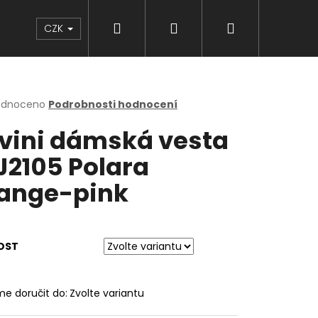
Hledat
Přihlášení
Nákupní
Značky
CZK
košík
rné
odnoceno
Podrobnosti hodnocení
cení
lvini dámská vesta
ktu
2105 Polara
ange-pink
ček.
OST
e doručit do:
Zvolte variantu