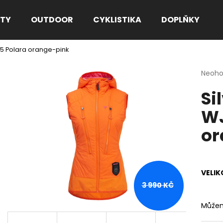
TY
OUTDOOR
CYKLISTIKA
DOPLŇKY
05 Polara orange-pink
Co potřebujete najít?
Průmě
Neoh
hodno
Si
produ
HLEDAT
je
WJ
0,0
z
or
5
Doporučujeme
hvězdi
VELIK
3 990 KČ
Můžem