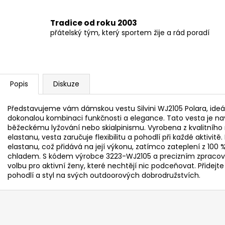
Tradice od roku 2003
přátelský tým, který sportem žije a rád poradí
Popis
Diskuze
Představujeme vám dámskou vestu Silvini WJ2105 Polara, ideál
dokonalou kombinaci funkčnosti a elegance. Tato vesta je na
běžeckému lyžování nebo skialpinismu. Vyrobena z kvalitního 
elastanu, vesta zaručuje flexibilitu a pohodlí při každé aktivitě
elastanu, což přidává na její výkonu, zatímco zateplení z 100
chladem. S kódem výrobce 3223-WJ2105 a precizním zpracován
volbu pro aktivní ženy, které nechtějí nic podceňovat. Přidejte
pohodlí a styl na svých outdoorových dobrodružstvích.