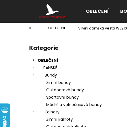
K
Přejít
na
o
OBLEČENÍ
BO
obsah
Zpět
Zpět
š
do
do
í
Domů
OBLEČENÍ
Silvini dámská vesta WJ21
k
obchodu
obchodu
P
o
Kategorie
Přeskočit
s
kategorie
t
OBLEČENÍ
r
PÁNSKÉ
a
Bundy
n
Zimní bundy
n
Outdoorové bundy
í
Sportovní bundy
p
Módní a volnočasové bundy
a
Kalhoty
n
Zimní kalhoty
e
Outdoorové kalhoty