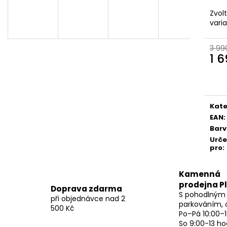
Zvol
vari
3 99
1 
Měr
cena
Kate
EAN
:
Bar
Urč
pro
:
Kamenná
prodejna P
Doprava zdarma
S pohodlným
při objednávce nad 2
parkováním, 
500 Kč
Po–Pá 10:00–1
So 9:00-13 ho