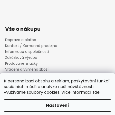
Vše o nákupu
Doprava a platba
Kontakt / Kamenná prodejna
Informace o společnosti
Zakázková výroba
Prodávané značky
Vrácení a výměna zboží
Zásady zpracování osobních údajů
K personalizaci obsahu a reklam, poskytování funkcí
Informace o souborech cookies
sociálních médií a analýze naší návštěvnosti
Reklamační řád
využíváme soubory cookies. Více informací
zde
.
Obchodní podmínky
Nastavení
Vytvořil Shoptet