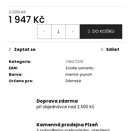
č
u
2 290 Kč
j
1 947 Kč
e
m
Měrná
DO KOŠÍKU
e
cena:
Zeptat se
Sdílet
Kategorie
:
OBLEČENÍ
EAN
:
Zvolte variantu
Barva
:
merlot-punch
Určeno pro
:
Dámské
Doprava zdarma
při objednávce nad 2 500 Kč
Kamenná prodejna Plzeň
S pohodlným parkováním, otevřeno