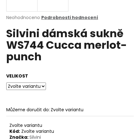
a
j
Průměrné
Neohodnoceno
Podrobnosti hodnocení
í
hodnocení
Silvini dámská sukně
produktu
t
je
?
WS744 Cucca merlot-
0,0
z
punch
5
hvězdiček.
HLEDAT
VELIKOST
D
o
Můžeme doručit do:
Zvolte variantu
p
o
Zvolte variantu
r
Kód:
Zvolte variantu
u
Značka:
Silvini