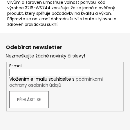
vlivům a zároveň umožňuje volnost pohybu. Kód
výrobce 3216-WS744 zaručuje, že se jedná o ověřený
produkt, který splňuje požadavky na kvalitu a výkon.
Připravte se na zimní dobrodružství s touto stylovou a
zároveň praktickou sukní.
Z
á
Odebírat newsletter
p
Nezmeškejte žádné novinky či slevy!
a
t
E-mail
í
Vložením e-mailu souhlasíte s
podmínkami
ochrany osobních údajů
PŘIHLÁSIT SE