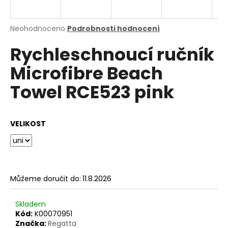
a
j
Průměrné
Neohodnoceno
Podrobnosti hodnocení
í
hodnocení
Rychleschnoucí ručník
produktu
t
je
?
Microfibre Beach
0,0
z
Towel RCE523 pink
5
hvězdiček.
HLEDAT
VELIKOST
D
o
Můžeme doručit do:
11.8.2026
p
o
Skladem
r
Kód:
K00070951
u
Značka:
Regatta