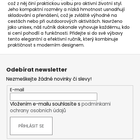
což z něj činí praktickou volbu pro aktivní životní styl.
Jeho kompaktní rozměry a nízká hmotnost usnadňují
skladování a přenášení, což je zvláště výhodné na
cestách nebo při outdoorových aktivitách. Navrženo
jako unisex, náš ručník dokonale vyhovuje každému, kdo
si cení pohodlí a funkčnosti. Přidejte si do své výbavy
tento elegantní a efektivní ručník, který kombinuje
praktičnost s moderním designem.
Z
á
Odebírat newsletter
p
Nezmeškejte žádné novinky či slevy!
a
t
E-mail
í
Vložením e-mailu souhlasíte s
podmínkami
ochrany osobních údajů
PŘIHLÁSIT SE