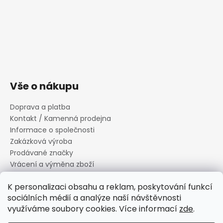
Vše o nákupu
Doprava a platba
Kontakt / Kamenná prodejna
Informace o společnosti
Zakázková výroba
Prodávané značky
Vrácení a výměna zboží
Zásady zpracování osobních údajů
K personalizaci obsahu a reklam, poskytování funkcí
Informace o souborech cookies
sociálních médií a analýze naší návštěvnosti
Reklamační řád
využíváme soubory cookies. Více informací
zde
.
Obchodní podmínky