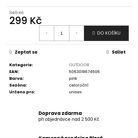
č
u
349 Kč
j
299 Kč
e
m
Měrná
DO KOŠÍKU
e
cena:
Zeptat se
Sdílet
Kategorie
:
OUTDOOR
EAN
:
5063019674506
Barva
:
pink
Sezóna
:
celoroční
Určeno pro
:
unisex
Doprava zdarma
při objednávce nad 2 500 Kč