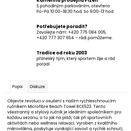
Kamenná prodejna Plzeň
S pohodlným parkováním, otevřeno
Po–Pá 10:00–18:30 hod, So 9:00-13 hod
Potřebujete poradit?
Zavolejte nám: +420 775 084 005,
+420 777 307 654 – rádi pomůžeme.
Tradice od roku 2003
přátelský tým, který sportem žije a rád
poradí
Popis
Diskuze
Objevte revoluci v osušení s naším rychleschnoucím
ručníkem Microfibre Beach Towel RCE523. Tento
všestranný a stylový ručník je ideálním společníkem pro
každou sezónu, a to jak na pláži, tak při sportovních
aktivitách nebo wellness relaxaci. Vyroben z kvalitního
mikrovlákna, poskytuje vynikající savost a rychlé schnutí,