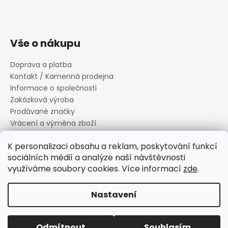
Vše o nákupu
Doprava a platba
Kontakt / Kamenná prodejna
Informace o společnosti
Zakázková výroba
Prodávané značky
Vrácení a výměna zboží
Zásady zpracování osobních údajů
K personalizaci obsahu a reklam, poskytování funkcí
Informace o souborech cookies
sociálních médií a analýze naší návštěvnosti
Reklamační řád
využíváme soubory cookies. Více informací
zde
.
Obchodní podmínky
Nastavení
Vytvořil Shoptet
Copyright 2026
Canard s.r.o.
. Všechna práva vyhrazena.
Odmítnout
Souhlasím
Upravit nastavení cookies