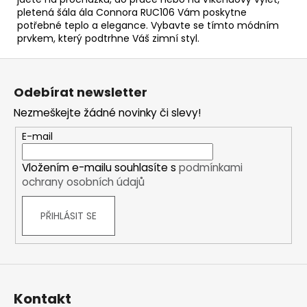
pletená šála ála Connora RUC106 Vám poskytne
potřebné teplo a elegance. Vybavte se tímto módním
prvkem, který podtrhne Váš zimní styl.
Z
á
Odebírat newsletter
p
Nezmeškejte žádné novinky či slevy!
a
t
E-mail
í
Vložením e-mailu souhlasíte s
podmínkami
ochrany osobních údajů
PŘIHLÁSIT SE
Kontakt