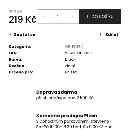
č
u
299 Kč
j
219 Kč
DO KOŠÍKU
e
m
Měrná
e
cena:
Zeptat se
Sdílet
Kategorie
:
OBLEČENÍ
EAN
:
5063019809311
Barva
:
black
Sezóna
:
zimní
Určeno pro
:
unisex
Doprava zdarma
při objednávce nad 2 500 Kč
Kamenná prodejna Plzeň
S pohodlným parkováním, otevřeno
Po–Pá 10:00–18:30 hod, So 9:00-13 hod