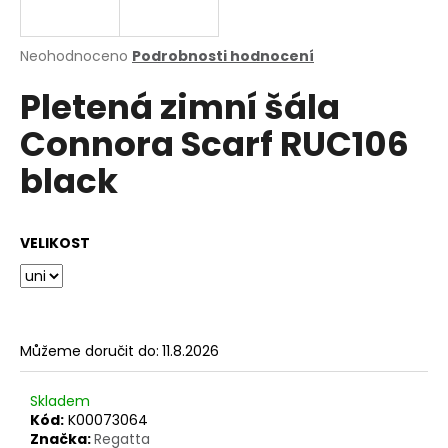
a
j
Průměrné
Neohodnoceno
Podrobnosti hodnocení
í
hodnocení
Pletená zimní šála
produktu
t
je
?
Connora Scarf RUC106
0,0
z
black
5
hvězdiček.
HLEDAT
VELIKOST
D
o
Můžeme doručit do:
11.8.2026
p
o
Skladem
r
Kód:
K00073064
u
Značka:
Regatta