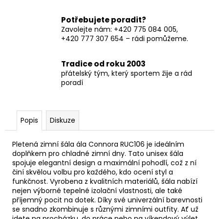
Potřebujete poradit?
Zavolejte nám: +420 775 084 005,
+420 777 307 654 – rádi pomůžeme.
Tradice od roku 2003
přátelský tým, který sportem žije a rád
poradí
Popis
Diskuze
Pletená zimní šála ála Connora RUC106 je ideálním
doplňkem pro chladné zimní dny. Tato unisex šála
spojuje elegantní design a maximální pohodlí, což z ní
činí skvělou volbu pro každého, kdo ocení styl a
funkčnost. Vyrobena z kvalitních materiálů, šála nabízí
nejen výborné tepelné izolační vlastnosti, ale také
příjemný pocit na dotek. Díky své univerzální barevnosti
se snadno zkombinuje s různými zimními outfity. Ať už
jdete na procházku, do práce nebo na víkendový výlet,