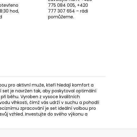
otevřeno
775 084 005, +420
8:30 hod,
777 307 654 – rádi
d
pomůžeme.
ou pro aktivní muže, kteří hledají komfort a
 set je navržen tak, aby poskytoval optimální
při běhu. Vyroben z vysoce kvalitních
vodu vlhkosti, čímž vás udrží v suchu a pohodlí
ciznímu zpracování je set ideální volbou pro
vůj vzhled. Investujte do svého výkonu a