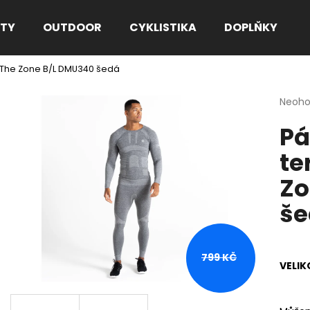
TY
OUTDOOR
CYKLISTIKA
DOPLŇKY
n The Zone B/L DMU340 šedá
Co potřebujete najít?
Průmě
Neoh
hodno
Pá
produ
HLEDAT
je
te
0,0
z
Zo
5
Doporučujeme
hvězdi
še
799 KČ
VELIK