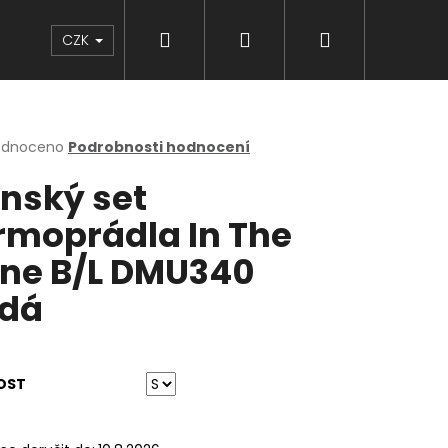
Hledat
Přihlášení
Nákupní
Značky
CZK
košík
rné
odnoceno
Podrobnosti hodnocení
cení
nský set
ktu
rmoprádla In The
ne B/L DMU340
ček.
dá
OST