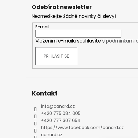
á
Kraťasy
Odebírat newsletter
p
Trika a košile
Nezmeškejte žádné novinky či slevy!
a
Šaty, sukně
t
E-mail
Mikiny
í
Vesty
Vložením e-mailu souhlasíte s
podmínkami o
Ponožky
Zimní ponožky
PŘIHLÁSIT SE
Outdoorové ponožky
Sportovní ponožky
Kompresní ponožky
Čepice, čelenky
Kontakt
Rukavice
Plavky
info
@
canard.cz
Ostatní
+420 775 084 005
DĚTSKÉ
+420 777 307 654
Bundy
https://www.facebook.com/canard.cz
Zimní bundy
canard.cz