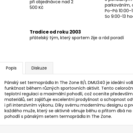
při objednávce nad 2
parkováním, 
500 Kč
Po–Pá 10:00–1
So 9:00-13 ho
Tradice od roku 2003
přátelský tým, který sportem žije a rád poradí
Popis
Diskuze
Pánský set termoprádla In The Zone B/L DMU340 je ideální volb
funkčnost během různých sportovních aktivit. Tento celoroční
teplotní regulaci a maximální pohodlí, což oceníte především 
materiálů, set zajišťuje excelentní prodyšnost a schopnost od
i při intenzivním výkonu. Díky svému modernímu designu a pre
každého muže, který se aktivně věnuje běhu a přitom dbá na s
pohodlí s pánským setem termoprádla In The Zone.