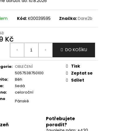
e doručit do:
10.8.2026
adem
Kód:
K00039595
Značka:
Dare2b
Kč
9 Kč
ná
DO KOŠÍKU
:
Tisk
gorie
:
OBLEČENÍ
5057538750100
Zeptat se
vita
:
Běh
Sdílet
va
:
šedá
óna
:
celoroční
eno
Pánské
Potřebujete
lzeň
poradit?
Zavolejte nám: +420