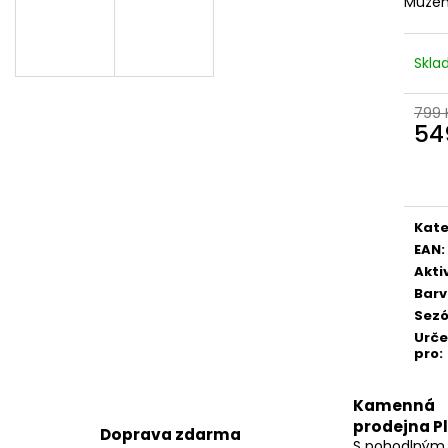
Můžem
Skl
799 
54
Měr
cena
Kate
EAN
:
Akti
Bar
Sez
Urč
pro
:
Kamenná
prodejna P
Doprava zdarma
S pohodlným