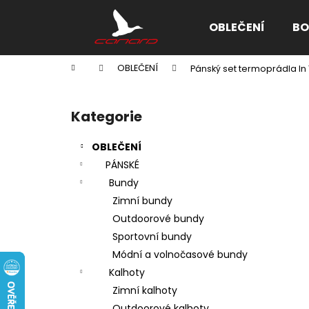
K
Přejít
na
o
OBLEČENÍ
BO
obsah
Zpět
Zpět
š
do
do
í
Domů
OBLEČENÍ
Pánský set termoprádla I
k
obchodu
obchodu
P
o
Kategorie
Přeskočit
s
kategorie
t
OBLEČENÍ
r
PÁNSKÉ
a
Bundy
n
Zimní bundy
n
Outdoorové bundy
í
Sportovní bundy
p
Módní a volnočasové bundy
a
Kalhoty
n
Zimní kalhoty
e
Outdoorové kalhoty