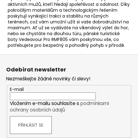
aktivních mužů, kteří hledají spolehlivost a odolnost. Díky
pokročilým materiálům a technologickým řešením
poskytují vynikající trakci a stabilitu na různých
terénech, což vám umožní užít si vaše dobrodružství na
maximum. Ať už se vydáváte na víkendový výlet do hor,
nebo se chystáte na dlouhou túru, pánské turistické
boty Vedeavour Pro RMF805 vám poskytnou vše, co
potřebujete pro bezpečný a pohodlný pohyb v přírodě.
Z
á
Odebírat newsletter
p
Nezmeškejte žádné novinky či slevy!
a
t
E-mail
í
Vložením e-mailu souhlasíte s
podmínkami
ochrany osobních údajů
PŘIHLÁSIT SE