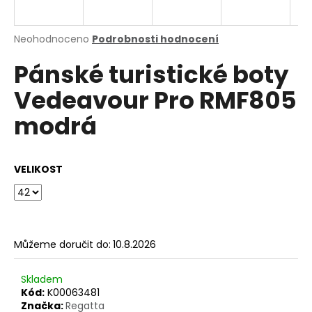
a
j
Průměrné
Neohodnoceno
Podrobnosti hodnocení
í
hodnocení
Pánské turistické boty
produktu
t
je
?
Vedeavour Pro RMF805
0,0
z
modrá
5
hvězdiček.
HLEDAT
VELIKOST
D
o
Můžeme doručit do:
10.8.2026
p
o
Skladem
r
Kód:
K00063481
u
Značka:
Regatta