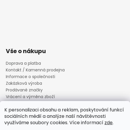
Vše o nákupu
Doprava a platba
Kontakt / Kamenná prodejna
Informace o společnosti
Zakázková výroba
Prodávané značky
Vrácení a výměna zboží
Zásady zpracování osobních údajů
K personalizaci obsahu a reklam, poskytování funkcí
Informace o souborech cookies
sociálních médií a analýze naší návštěvnosti
Reklamační řád
využíváme soubory cookies. Více informací
zde
.
Obchodní podmínky