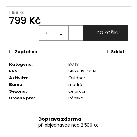
č
u
1 199 Kč
j
799 Kč
e
m
Měrná
DO KOŠÍKU
e
cena:
Zeptat se
Sdílet
Kategorie
:
BOTY
EAN
:
5063019172514
Aktivita
:
Outdoor
Barva
:
modrá
Sezóna
:
celoroční
Určeno pro
:
Pánské
Doprava zdarma
při objednávce nad 2 500 Kč