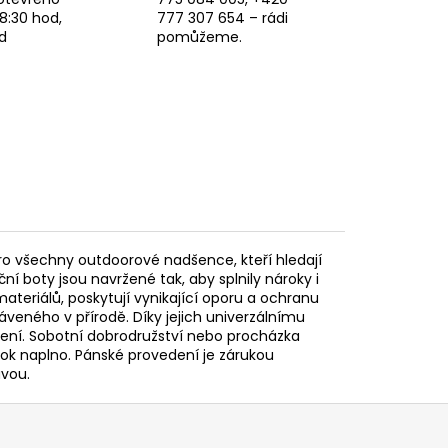
8:30 hod,
777 307 654 – rádi
d
pomůžeme.
 pro všechny outdoorové nadšence, kteří hledají
ní boty jsou navržené tak, aby splnily nároky i
ateriálů, poskytují vynikající oporu a ochranu
veného v přírodě. Díky jejich univerzálnímu
ošení. Sobotní dobrodružství nebo procházka
rok naplno. Pánské provedení je zárukou
avou.