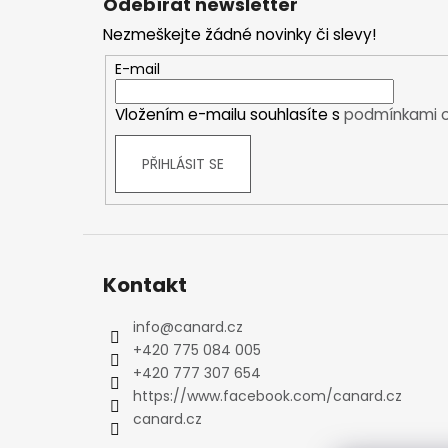
Odebírat newsletter
p
Kraťasy
Nezmeškejte žádné novinky či slevy!
a
Trika a košile
t
Šaty, sukně
E-mail
í
Mikiny
Vložením e-mailu souhlasíte s
podmínkami o
Vesty
Ponožky
PŘIHLÁSIT SE
Zimní ponožky
Outdoorové ponožky
Sportovní ponožky
Kompresní ponožky
Čepice, čelenky
Kontakt
Rukavice
Plavky
info
@
canard.cz
+420 775 084 005
Ostatní
+420 777 307 654
DĚTSKÉ
https://www.facebook.com/canard.cz
Bundy
canard.cz
Zimní bundy