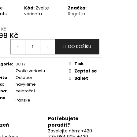
te
Kód:
Zvolte
Značka:
antu
variantu
Regatta
 Kč
499 Kč
ná
DO KOŠÍKU
:
Tisk
gorie
:
BOTY
Zvolte variantu
Zeptat se
vita
:
Outdoor
Sdílet
va
:
navy-lime
óna
:
celoroční
eno
Pánské
Potřebujete
lzeň
poradit?
Zavolejte nám: +420
otevřeno
775 084 005, +420