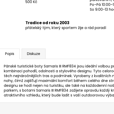
500 Kč
Po–Pá 10:00–1
So 9:00-13 ho
Tradice od roku 2003
přátelský tým, který sportem žije a rád poradí
Popis
Diskuze
Pánské turistické boty Samaris III RMF834 jsou ideální volbou
kombinaci pohodlí, odolnosti a stylového designu. Tyto celoroč
těch nejnáročnějších tras a podmínek. Vyrobeny z kvalitních m
nohy, čímž zajišťují maximální komfort během celého dne strá
designu se hodí nejen na turistiku, ale také na každodenní n
parkem, s botami Samaris III RMF834 zažijete opravdu každý k
atraktivního vzhledu, který bude ladit s vaší outdoorovou výb