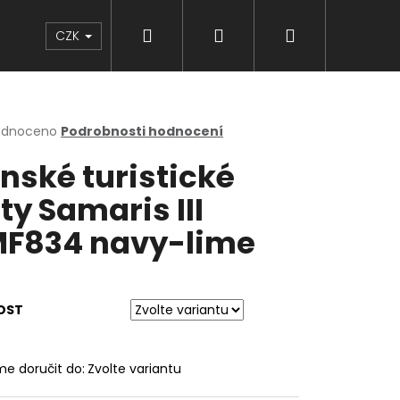
Hledat
Přihlášení
Nákupní
Značky
CZK
košík
rné
odnoceno
Podrobnosti hodnocení
cení
nské turistické
ktu
ty Samaris III
F834 navy-lime
ček.
OST
e doručit do:
Zvolte variantu