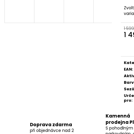
Zvol
vari
1 599
1 
Měr
cena
Kate
EAN
:
Akti
Bar
Sez
Urč
pro
:
Kamenná
prodejna P
Doprava zdarma
S pohodlným
při objednávce nad 2
parkováním, 