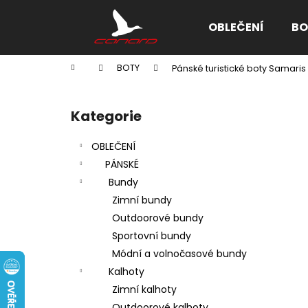
K
Přejít
na
o
OBLEČENÍ
BO
obsah
Zpět
Zpět
š
do
do
í
Domů
BOTY
Pánské turistické boty Samaris
k
obchodu
obchodu
P
o
Kategorie
Přeskočit
s
kategorie
t
OBLEČENÍ
r
PÁNSKÉ
a
Bundy
n
Zimní bundy
n
Outdoorové bundy
í
Sportovní bundy
p
Módní a volnočasové bundy
a
Kalhoty
n
Zimní kalhoty
e
Outdoorové kalhoty