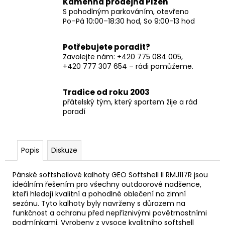
Kamenná prodejna Plzeň
S pohodlným parkováním, otevřeno
Po–Pá 10:00–18:30 hod, So 9:00-13 hod
Potřebujete poradit?
Zavolejte nám: +420 775 084 005,
+420 777 307 654 – rádi pomůžeme.
Tradice od roku 2003
přátelský tým, který sportem žije a rád
poradí
Popis
Diskuze
Pánské softshellové kalhoty GEO Softshell II RMJ117R jsou
ideálním řešením pro všechny outdoorové nadšence,
kteří hledají kvalitní a pohodlné oblečení na zimní
sezónu. Tyto kalhoty byly navrženy s důrazem na
funkčnost a ochranu před nepříznivými povětrnostními
podmínkami. Vyrobeny z vysoce kvalitního softshell