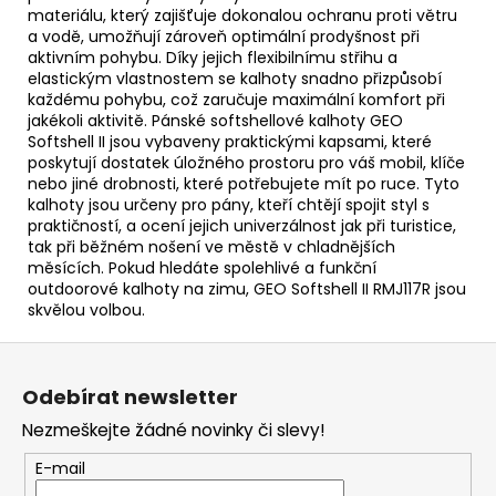
materiálu, který zajišťuje dokonalou ochranu proti větru
a vodě, umožňují zároveň optimální prodyšnost při
aktivním pohybu. Díky jejich flexibilnímu střihu a
elastickým vlastnostem se kalhoty snadno přizpůsobí
každému pohybu, což zaručuje maximální komfort při
jakékoli aktivitě. Pánské softshellové kalhoty GEO
Softshell II jsou vybaveny praktickými kapsami, které
poskytují dostatek úložného prostoru pro váš mobil, klíče
nebo jiné drobnosti, které potřebujete mít po ruce. Tyto
kalhoty jsou určeny pro pány, kteří chtějí spojit styl s
praktičností, a ocení jejich univerzálnost jak při turistice,
tak při běžném nošení ve městě v chladnějších
měsících. Pokud hledáte spolehlivé a funkční
outdoorové kalhoty na zimu, GEO Softshell II RMJ117R jsou
skvělou volbou.
Z
á
Odebírat newsletter
p
Nezmeškejte žádné novinky či slevy!
a
t
E-mail