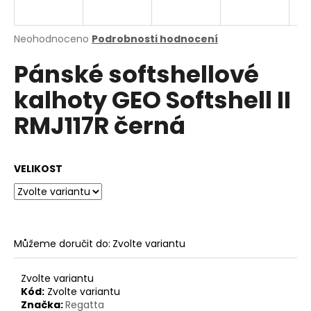
a
j
Průměrné
Neohodnoceno
Podrobnosti hodnocení
í
hodnocení
Pánské softshellové
produktu
t
je
?
kalhoty GEO Softshell II
0,0
z
RMJ117R černá
5
hvězdiček.
HLEDAT
VELIKOST
D
o
Můžeme doručit do:
Zvolte variantu
p
o
Zvolte variantu
r
Kód:
Zvolte variantu
u
Značka:
Regatta