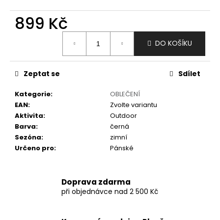
č
u
899 Kč
j
e
Měrná
m
DO KOŠÍKU
cena:
e
Zeptat se
Sdílet
Kategorie
:
OBLEČENÍ
EAN
:
Zvolte variantu
Aktivita
:
Outdoor
Barva
:
černá
Sezóna
:
zimní
Určeno pro
:
Pánské
Doprava zdarma
při objednávce nad 2 500 Kč