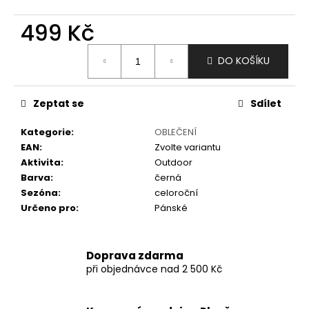
č
u
499 Kč
j
e
Měrná
m
DO KOŠÍKU
cena:
e
Zeptat se
Sdílet
Kategorie
:
OBLEČENÍ
EAN
:
Zvolte variantu
Aktivita
:
Outdoor
Barva
:
černá
Sezóna
:
celoroční
Určeno pro
:
Pánské
Doprava zdarma
při objednávce nad 2 500 Kč