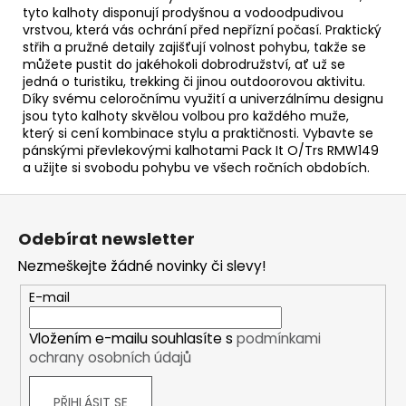
tyto kalhoty disponují prodyšnou a vodoodpudivou
vrstvou, která vás ochrání před nepřízní počasí. Praktický
střih a pružné detaily zajišťují volnost pohybu, takže se
můžete pustit do jakéhokoli dobrodružství, ať už se
jedná o turistiku, trekking či jinou outdoorovou aktivitu.
Díky svému celoročnímu využití a univerzálnímu designu
jsou tyto kalhoty skvělou volbou pro každého muže,
který si cení kombinace stylu a praktičnosti. Vybavte se
pánskými převlekovými kalhotami Pack It O/Trs RMW149
a užijte si svobodu pohybu ve všech ročních obdobích.
Z
á
Odebírat newsletter
p
Nezmeškejte žádné novinky či slevy!
a
t
E-mail
í
Vložením e-mailu souhlasíte s
podmínkami
ochrany osobních údajů
PŘIHLÁSIT SE