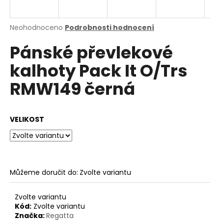
a
j
Průměrné
Neohodnoceno
Podrobnosti hodnocení
í
hodnocení
Pánské převlekové
produktu
t
je
?
kalhoty Pack It O/Trs
0,0
z
RMW149 černá
5
hvězdiček.
HLEDAT
VELIKOST
D
o
Můžeme doručit do:
Zvolte variantu
p
o
Zvolte variantu
r
Kód:
Zvolte variantu
u
Značka:
Regatta