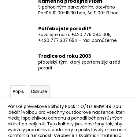
Kamenná prodejna Plzeň
S pohodlným parkováním, otevřeno
Po–Pá 10:00–18:30 hod, So 9:00-13 hod
Potřebujete poradit?
Zavolejte nám: +420 775 084 005,
+420 777 307 654 – rádi pomůžeme.
Tradice od roku 2003
přátelský tým, který sportem žije a rád
poradí
Popis
Diskuze
Pánské převlekové kalhoty Pack It O/Trs RMW149 jsou
ideální volbou pro všechny outdoorové nadšence, kteří
hledají spolehlivou ochranu a pohodlí během různých
aktivit po celý rok. Tyto kalhoty jsou navrženy tak, aby
vydržely proměnlivé podmínky a poskytovaly maximální
komfort a funkčnost. Vyrobené z kvalitních materiálů,