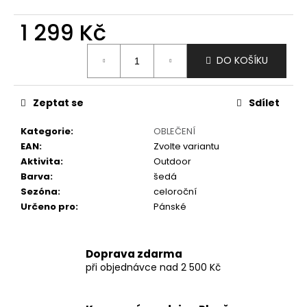
č
u
1 299 Kč
j
e
Měrná
m
DO KOŠÍKU
cena:
e
Zeptat se
Sdílet
Kategorie
:
OBLEČENÍ
EAN
:
Zvolte variantu
Aktivita
:
Outdoor
Barva
:
šedá
Sezóna
:
celoroční
Určeno pro
:
Pánské
Doprava zdarma
při objednávce nad 2 500 Kč