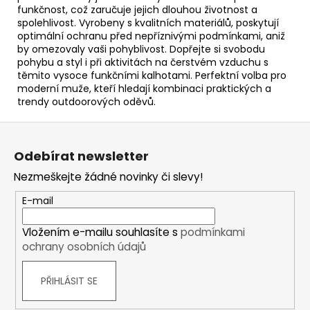
funkčnost, což zaručuje jejich dlouhou životnost a
spolehlivost. Vyrobeny s kvalitních materiálů, poskytují
optimální ochranu před nepříznivými podmínkami, aniž
by omezovaly vaši pohyblivost. Dopřejte si svobodu
pohybu a styl i při aktivitách na čerstvém vzduchu s
těmito vysoce funkčními kalhotami. Perfektní volba pro
moderní muže, kteří hledají kombinaci praktických a
trendy outdoorových oděvů.
Z
á
Odebírat newsletter
p
Nezmeškejte žádné novinky či slevy!
a
t
E-mail
í
Vložením e-mailu souhlasíte s
podmínkami
ochrany osobních údajů
PŘIHLÁSIT SE