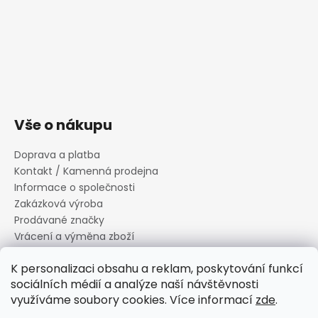
Vše o nákupu
Doprava a platba
Kontakt / Kamenná prodejna
Informace o společnosti
Zakázková výroba
Prodávané značky
Vrácení a výměna zboží
Zásady zpracování osobních údajů
K personalizaci obsahu a reklam, poskytování funkcí
Informace o souborech cookies
sociálních médií a analýze naší návštěvnosti
Reklamační řád
využíváme soubory cookies. Více informací
zde
.
Obchodní podmínky