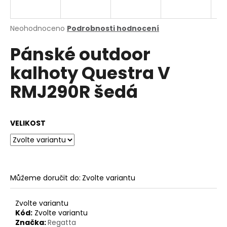
a
j
Průměrné
Neohodnoceno
Podrobnosti hodnocení
í
hodnocení
Pánské outdoor
produktu
t
je
?
kalhoty Questra V
0,0
z
RMJ290R šedá
5
hvězdiček.
HLEDAT
VELIKOST
D
o
Můžeme doručit do:
Zvolte variantu
p
o
Zvolte variantu
r
Kód:
Zvolte variantu
u
Značka:
Regatta