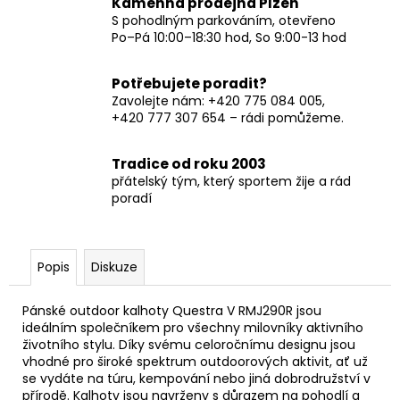
Kamenná prodejna Plzeň
S pohodlným parkováním, otevřeno
Po–Pá 10:00–18:30 hod, So 9:00-13 hod
Potřebujete poradit?
Zavolejte nám: +420 775 084 005,
+420 777 307 654 – rádi pomůžeme.
Tradice od roku 2003
přátelský tým, který sportem žije a rád
poradí
Popis
Diskuze
Pánské outdoor kalhoty Questra V RMJ290R jsou
ideálním společníkem pro všechny milovníky aktivního
životního stylu. Díky svému celoročnímu designu jsou
vhodné pro široké spektrum outdoorových aktivit, ať už
se vydáte na túru, kempování nebo jiná dobrodružství v
přírodě. Kalhoty jsou navrženy s důrazem na pohodlí a