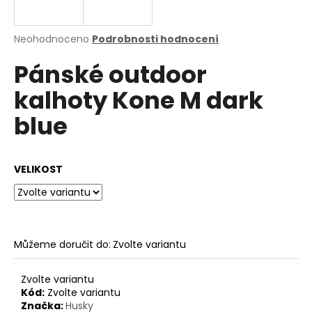
a
j
Průměrné
Neohodnoceno
Podrobnosti hodnocení
í
hodnocení
Pánské outdoor
produktu
t
je
?
kalhoty Kone M dark
0,0
z
blue
5
hvězdiček.
HLEDAT
VELIKOST
D
o
Můžeme doručit do:
Zvolte variantu
p
o
Zvolte variantu
r
Kód:
Zvolte variantu
u
Značka:
Husky