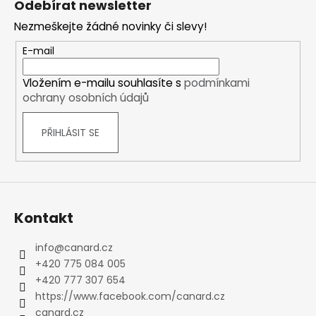
Odebírat newsletter
p
Nezmeškejte žádné novinky či slevy!
a
t
E-mail
í
Vložením e-mailu souhlasíte s
podmínkami
ochrany osobních údajů
PŘIHLÁSIT SE
Kontakt
info
@
canard.cz
+420 775 084 005
+420 777 307 654
https://www.facebook.com/canard.cz
canard.cz