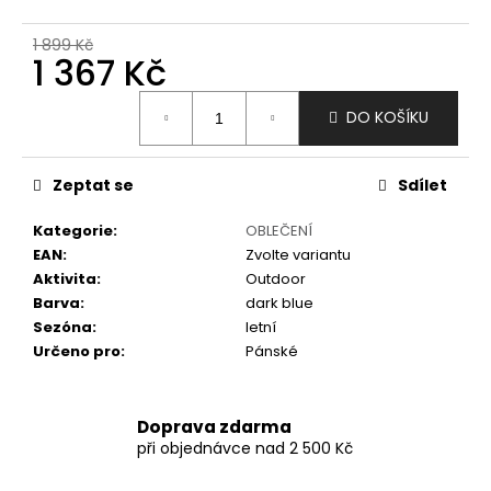
č
u
1 899 Kč
j
1 367 Kč
e
m
Měrná
DO KOŠÍKU
e
cena:
Zeptat se
Sdílet
Kategorie
:
OBLEČENÍ
EAN
:
Zvolte variantu
Aktivita
:
Outdoor
Barva
:
dark blue
Sezóna
:
letní
Určeno pro
:
Pánské
Doprava zdarma
při objednávce nad 2 500 Kč