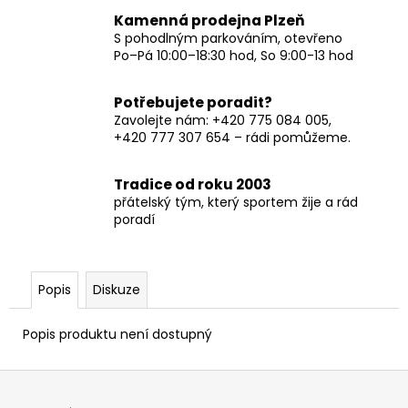
Kamenná prodejna Plzeň
S pohodlným parkováním, otevřeno
Po–Pá 10:00–18:30 hod, So 9:00-13 hod
Potřebujete poradit?
Zavolejte nám: +420 775 084 005,
+420 777 307 654 – rádi pomůžeme.
Tradice od roku 2003
přátelský tým, který sportem žije a rád
poradí
Popis
Diskuze
Popis produktu není dostupný
Z
á