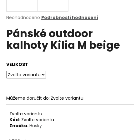
a
j
Průměrné
Neohodnoceno
Podrobnosti hodnocení
í
hodnocení
Pánské outdoor
produktu
t
je
?
kalhoty Kilia M beige
0,0
z
5
hvězdiček.
VELIKOST
HLEDAT
Můžeme doručit do:
Zvolte variantu
D
o
p
Zvolte variantu
o
Kód:
Zvolte variantu
Značka:
Husky
r
u