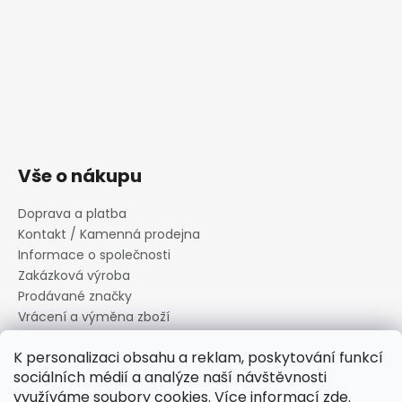
Vše o nákupu
Doprava a platba
Kontakt / Kamenná prodejna
Informace o společnosti
Zakázková výroba
Prodávané značky
Vrácení a výměna zboží
Zásady zpracování osobních údajů
K personalizaci obsahu a reklam, poskytování funkcí
Informace o souborech cookies
sociálních médií a analýze naší návštěvnosti
Reklamační řád
využíváme soubory cookies. Více informací
zde
.
Obchodní podmínky