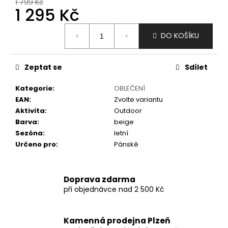
č
1 799 Kč
1 295 Kč
u
j
Měrná
e
DO KOŠÍKU
cena:
m
e
Zeptat se
Sdílet
Kategorie
:
OBLEČENÍ
EAN
:
Zvolte variantu
Aktivita
:
Outdoor
Barva
:
beige
Sezóna
:
letní
Určeno pro
:
Pánské
Doprava zdarma
při objednávce nad 2 500 Kč
Kamenná prodejna Plzeň