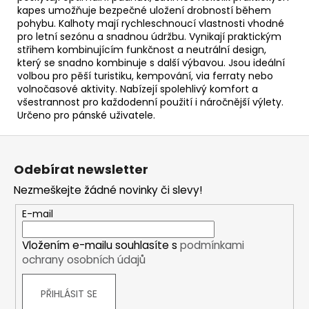
kapes umožňuje bezpečné uložení drobností během
pohybu. Kalhoty mají rychleschnoucí vlastnosti vhodné
pro letní sezónu a snadnou údržbu. Vynikají praktickým
střihem kombinujícím funkčnost a neutrální design,
který se snadno kombinuje s další výbavou. Jsou ideální
volbou pro pěší turistiku, kempování, via ferraty nebo
volnočasové aktivity. Nabízejí spolehlivý komfort a
všestrannost pro každodenní použití i náročnější výlety.
Určeno pro pánské uživatele.
Z
á
Odebírat newsletter
p
Nezmeškejte žádné novinky či slevy!
a
t
E-mail
í
Vložením e-mailu souhlasíte s
podmínkami
ochrany osobních údajů
PŘIHLÁSIT SE