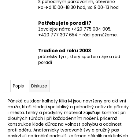
S pohodlným parkováním, otevřeno
Po–Pá 10:00–18:30 hod, So 9:00-13 hod
Potřebujete poradit?
Zavolejte nám: +420 775 084 005,
+420 777 307 654 – rádi pomůžeme.
Tradice od roku 2003
přátelský tým, který sportem žije a rád
poradí
Popis
Diskuze
Pánské outdoor kalhoty Kilia M jsou navrženy pro aktivní
muže, kteří hledají spolehlivý a pohodlný oděv do přírody
i města. Lehký a prodyšný materiál zajišťuje komfort při
dlouhých túrách i při každodenním nošení, přičemž
konstrukce klade důraz na volnost pohybu a odolnost
proti oděru. Anatomicky tvarované švy a pružný pas
poskytují optimální padnutí, zatímco několik praktických