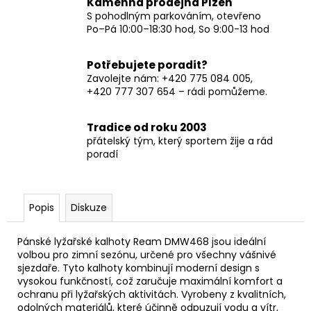
Kamenná prodejna Plzeň
S pohodlným parkováním, otevřeno
Po–Pá 10:00–18:30 hod, So 9:00-13 hod
Potřebujete poradit?
Zavolejte nám: +420 775 084 005,
+420 777 307 654 – rádi pomůžeme.
Tradice od roku 2003
přátelský tým, který sportem žije a rád
poradí
Popis
Diskuze
Pánské lyžařské kalhoty Ream DMW468 jsou ideální
volbou pro zimní sezónu, určené pro všechny vášnivé
sjezdaře. Tyto kalhoty kombinují moderní design s
vysokou funkčností, což zaručuje maximální komfort a
ochranu při lyžařských aktivitách. Vyrobeny z kvalitních,
odolných materiálů, které účinně odpuzují vodu a vítr,