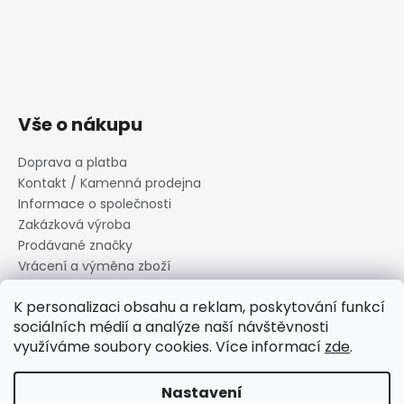
Vše o nákupu
Doprava a platba
Kontakt / Kamenná prodejna
Informace o společnosti
Zakázková výroba
Prodávané značky
Vrácení a výměna zboží
Zásady zpracování osobních údajů
K personalizaci obsahu a reklam, poskytování funkcí
Informace o souborech cookies
sociálních médií a analýze naší návštěvnosti
Reklamační řád
využíváme soubory cookies. Více informací
zde
.
Obchodní podmínky
Nastavení