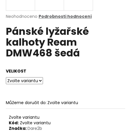
a
j
Průměrné
Neohodnoceno
Podrobnosti hodnocení
í
hodnocení
Pánské lyžařské
produktu
t
je
?
kalhoty Ream
0,0
z
DMW468 šedá
5
hvězdiček.
HLEDAT
VELIKOST
D
o
Můžeme doručit do:
Zvolte variantu
p
o
Zvolte variantu
r
Kód:
Zvolte variantu
u
Značka:
Dare2b