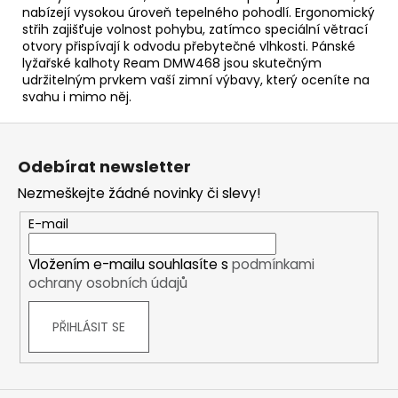
nabízejí vysokou úroveň tepelného pohodlí. Ergonomický
střih zajišťuje volnost pohybu, zatímco speciální větrací
otvory přispívají k odvodu přebytečné vlhkosti. Pánské
lyžařské kalhoty Ream DMW468 jsou skutečným
udržitelným prvkem vaší zimní výbavy, který oceníte na
svahu i mimo něj.
Z
á
Odebírat newsletter
p
Nezmeškejte žádné novinky či slevy!
a
t
E-mail
í
Vložením e-mailu souhlasíte s
podmínkami
ochrany osobních údajů
PŘIHLÁSIT SE