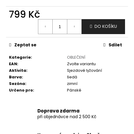
č
u
799 Kč
j
e
Měrná
m
DO KOŠÍKU
cena:
e
Zeptat se
Sdílet
Kategorie
:
OBLEČENÍ
EAN
:
Zvolte variantu
Aktivita
:
Sjezdové lyžování
Barva
:
šedá
Sezóna
:
zimní
Určeno pro
:
Pánské
Doprava zdarma
při objednávce nad 2 500 Kč