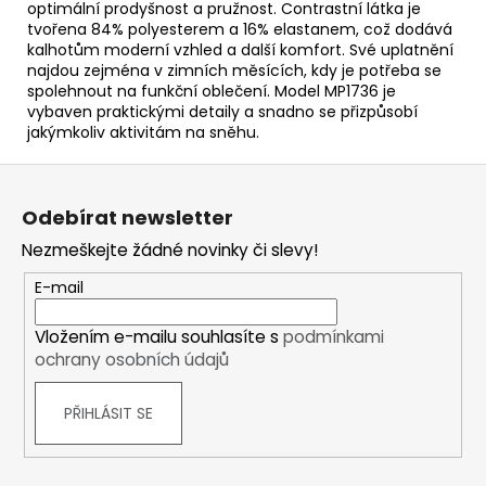
optimální prodyšnost a pružnost. Contrastní látka je
tvořena 84% polyesterem a 16% elastanem, což dodává
kalhotům moderní vzhled a další komfort. Své uplatnění
najdou zejména v zimních měsících, kdy je potřeba se
spolehnout na funkční oblečení. Model MP1736 je
vybaven praktickými detaily a snadno se přizpůsobí
jakýmkoliv aktivitám na sněhu.
Z
á
Odebírat newsletter
p
Nezmeškejte žádné novinky či slevy!
a
t
E-mail
í
Vložením e-mailu souhlasíte s
podmínkami
ochrany osobních údajů
PŘIHLÁSIT SE