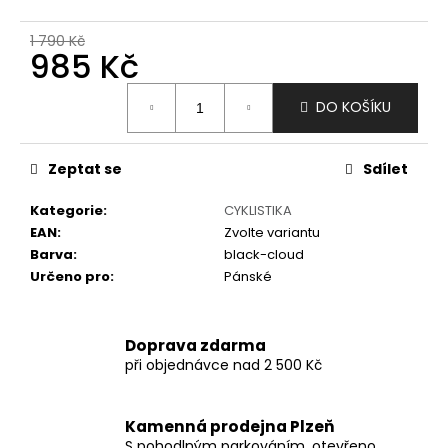
č
u
1 790 Kč
j
985 Kč
e
m
Měrná
DO KOŠÍKU
e
cena:
Zeptat se
Sdílet
Kategorie
:
CYKLISTIKA
EAN
:
Zvolte variantu
Barva
:
black-cloud
Určeno pro
:
Pánské
Doprava zdarma
při objednávce nad 2 500 Kč
Kamenná prodejna Plzeň
S pohodlným parkováním, otevřeno