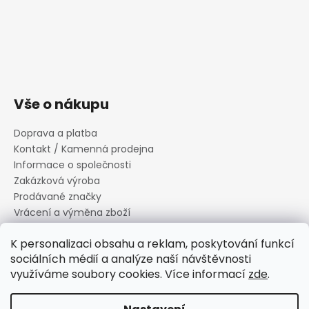
Vše o nákupu
Doprava a platba
Kontakt / Kamenná prodejna
Informace o společnosti
Zakázková výroba
Prodávané značky
Vrácení a výměna zboží
Zásady zpracování osobních údajů
K personalizaci obsahu a reklam, poskytování funkcí
Informace o souborech cookies
sociálních médií a analýze naší návštěvnosti
Reklamační řád
využíváme soubory cookies. Více informací
zde
.
Obchodní podmínky