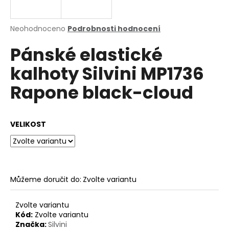
a
j
Průměrné
Neohodnoceno
Podrobnosti hodnocení
í
hodnocení
Pánské elastické
produktu
t
je
?
kalhoty Silvini MP1736
0,0
z
Rapone black-cloud
5
hvězdiček.
HLEDAT
VELIKOST
D
o
Můžeme doručit do:
Zvolte variantu
p
o
Zvolte variantu
r
Kód:
Zvolte variantu
u
Značka:
Silvini