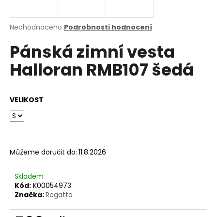
a
j
Průměrné
Neohodnoceno
Podrobnosti hodnocení
í
hodnocení
Pánská zimní vesta
produktu
t
je
?
Halloran RMB107 šedá
0,0
z
5
hvězdiček.
VELIKOST
HLEDAT
Můžeme doručit do:
11.8.2026
D
o
p
Skladem
o
Kód:
K00054973
Značka:
Regatta
r
u