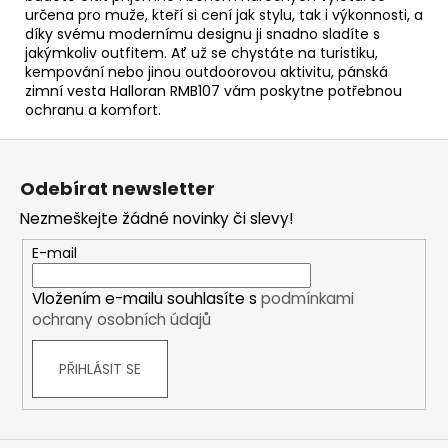
určena pro muže, kteří si cení jak stylu, tak i výkonnosti, a
díky svému modernímu designu ji snadno sladíte s
jakýmkoliv outfitem. Ať už se chystáte na turistiku,
kempování nebo jinou outdoorovou aktivitu, pánská
zimní vesta Halloran RMB107 vám poskytne potřebnou
ochranu a komfort.
Z
á
Odebírat newsletter
p
Nezmeškejte žádné novinky či slevy!
a
t
E-mail
í
Vložením e-mailu souhlasíte s
podmínkami
ochrany osobních údajů
PŘIHLÁSIT SE