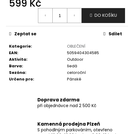
599 Kč
č
u
Měrná
j
DO KOŠÍKU
cena:
e
m
e
Zeptat se
Sdílet
Kategorie
:
OBLEČENÍ
EAN
:
5059404304585
Aktivita
:
Outdoor
Barva
:
šedá
Sezóna
:
celoroční
Určeno pro
:
Pánské
Doprava zdarma
při objednávce nad 2 500 Kč
Kamenná prodejna Plzeň
S pohodlným parkováním, otevřeno