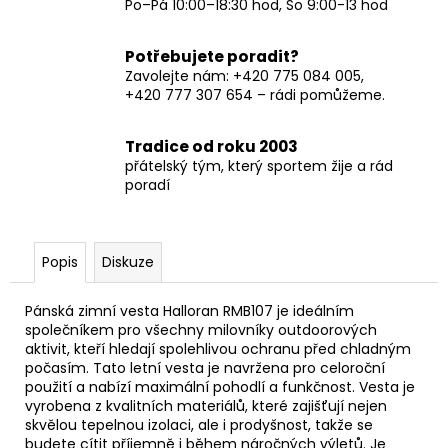
Po–Pá 10:00–18:30 hod, So 9:00-13 hod
Potřebujete poradit?
Zavolejte nám: +420 775 084 005,
+420 777 307 654 – rádi pomůžeme.
Tradice od roku 2003
přátelský tým, který sportem žije a rád
poradí
Popis
Diskuze
Pánská zimní vesta Halloran RMB107 je ideálním
společníkem pro všechny milovníky outdoorových
aktivit, kteří hledají spolehlivou ochranu před chladným
počasím. Tato letní vesta je navržena pro celoroční
použití a nabízí maximální pohodlí a funkčnost. Vesta je
vyrobena z kvalitních materiálů, které zajišťují nejen
skvělou tepelnou izolaci, ale i prodyšnost, takže se
budete cítit příjemně i během náročných výletů. Je