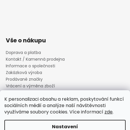
Vše o nákupu
Doprava a platba
Kontakt / Kamenná prodejna
Informace o společnosti
Zakázková výroba
Prodávané značky
Vrácení a výměna zboží
Zásady zpracování osobních údajů
K personalizaci obsahu a reklam, poskytování funkcí
Informace o souborech cookies
sociálních médií a analýze naší návštěvnosti
Reklamační řád
využíváme soubory cookies. Více informací
zde
.
Obchodní podmínky
Nastavení