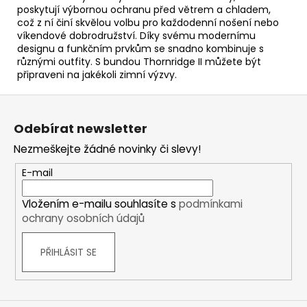
poskytují výbornou ochranu před větrem a chladem,
což z ní činí skvělou volbu pro každodenní nošení nebo
víkendové dobrodružství. Díky svému modernímu
designu a funkčním prvkům se snadno kombinuje s
různými outfity. S bundou Thornridge II můžete být
připraveni na jakékoli zimní výzvy.
Z
á
Odebírat newsletter
p
Nezmeškejte žádné novinky či slevy!
a
t
E-mail
í
Vložením e-mailu souhlasíte s
podmínkami
ochrany osobních údajů
PŘIHLÁSIT SE