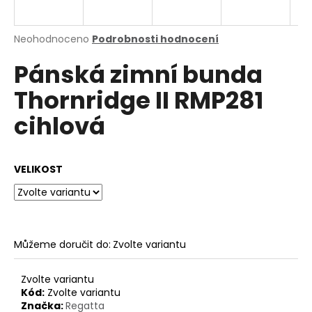
a
j
Průměrné
Neohodnoceno
Podrobnosti hodnocení
í
hodnocení
Pánská zimní bunda
produktu
t
je
?
Thornridge II RMP281
0,0
z
cihlová
5
hvězdiček.
HLEDAT
VELIKOST
D
o
Můžeme doručit do:
Zvolte variantu
p
o
Zvolte variantu
r
Kód:
Zvolte variantu
u
Značka:
Regatta