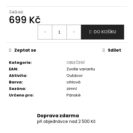
č
u
749 Kč
j
699 Kč
e
m
Měrná
DO KOŠÍKU
e
cena:
Zeptat se
Sdílet
Kategorie
:
OBLEČENÍ
EAN
:
Zvolte variantu
Aktivita
:
Outdoor
Barva
:
cihlová
Sezóna
:
zimní
Určeno pro
:
Pánské
Doprava zdarma
při objednávce nad 2 500 Kč