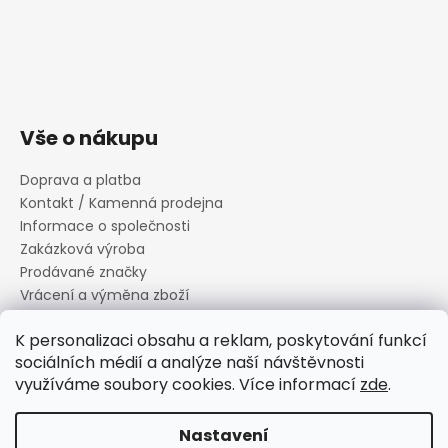
Vše o nákupu
Doprava a platba
Kontakt / Kamenná prodejna
Informace o společnosti
Zakázková výroba
Prodávané značky
Vrácení a výměna zboží
Zásady zpracování osobních údajů
K personalizaci obsahu a reklam, poskytování funkcí
Informace o souborech cookies
sociálních médií a analýze naší návštěvnosti
Reklamační řád
využíváme soubory cookies. Více informací
zde
.
Obchodní podmínky
Nastavení