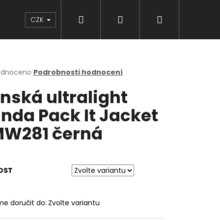
Hledat
Přihlášení
Nákupní
Značky
CZK
košík
rné
odnoceno
Podrobnosti hodnocení
cení
nská ultralight
ktu
nda Pack It Jacket
W281 černá
ček.
OST
e doručit do:
Zvolte variantu