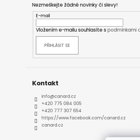
p
Kraťasy
Nezmeškejte žádné novinky či slevy!
a
Trika a košile
t
E-mail
Šaty, sukně
í
Mikiny
Vložením e-mailu souhlasíte s
podmínkami o
Vesty
Ponožky
PŘIHLÁSIT SE
Zimní ponožky
Outdoorové ponožky
Sportovní ponožky
Kompresní ponožky
Kontakt
Čepice, čelenky
Rukavice
info
@
canard.cz
Plavky
+420 775 084 005
Ostatní
+420 777 307 654
https://www.facebook.com/canard.cz
DĚTSKÉ
canard.cz
Bundy
Zimní bundy