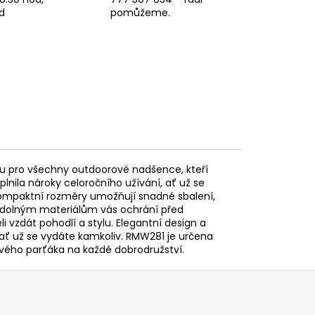
d
pomůžeme.
bou pro všechny outdoorové nadšence, kteří
plnila nároky celoročního užívání, ať už se
í kompaktní rozměry umožňují snadné sbalení,
děodolným materiálům vás ochrání před
 vzdát pohodlí a stylu. Elegantní design a
, ať už se vydáte kamkoliv. RMW281 je určena
hlivého parťáka na každé dobrodružství.