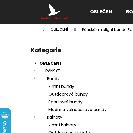
K
Přejít
na
o
OBLEČENÍ
BO
obsah
Zpět
Zpět
š
do
do
í
Domů
OBLEČENÍ
Pánská ultralight bunda Pa
k
obchodu
obchodu
P
o
Kategorie
Přeskočit
s
kategorie
t
OBLEČENÍ
r
PÁNSKÉ
a
Bundy
n
Zimní bundy
n
Outdoorové bundy
í
Sportovní bundy
p
Módní a volnočasové bundy
a
Kalhoty
n
Zimní kalhoty
e
Outdoorové kalhoty