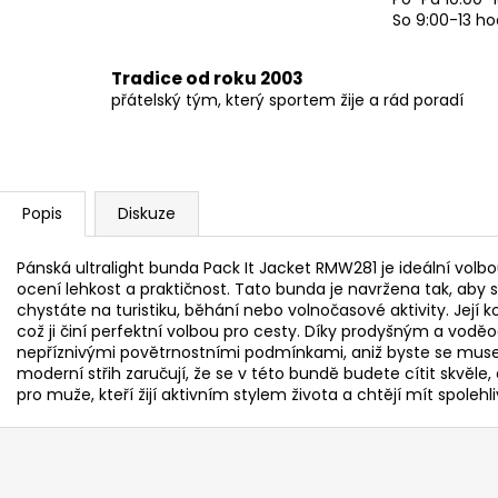
So 9:00-13 ho
Tradice od roku 2003
přátelský tým, který sportem žije a rád poradí
Popis
Diskuze
Pánská ultralight bunda Pack It Jacket RMW281 je ideální vol
ocení lehkost a praktičnost. Tato bunda je navržena tak, aby s
chystáte na turistiku, běhání nebo volnočasové aktivity. Jej
což ji činí perfektní volbou pro cesty. Díky prodyšným a vo
nepříznivými povětrnostními podmínkami, aniž byste se museli
moderní střih zaručují, že se v této bundě budete cítit skvěle
pro muže, kteří žijí aktivním stylem života a chtějí mít spole