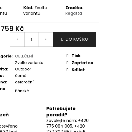
te
Kód:
Zvolte
Značka:
antu
variantu
Regatta
d
759 Kč
ná
DO KOŠÍKU
:
Tisk
gorie
:
OBLEČENÍ
Zvolte variantu
Zeptat se
vita
:
Outdoor
Sdílet
va
:
černá
óna
:
celoroční
eno
Pánské
Potřebujete
lzeň
poradit?
Zavolejte nám: +420
otevřeno
775 084 005, +420
8:30 hod,
777 307 654 – rádi