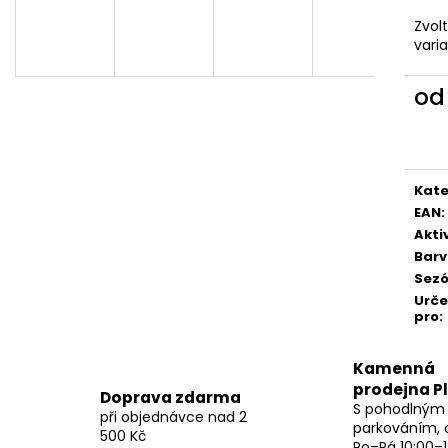
Zvol
vari
o
Měr
cena
Kate
EAN
:
Akti
Bar
Sez
Urč
pro
:
Kamenná
prodejna P
Doprava zdarma
S pohodlným
při objednávce nad 2
parkováním, 
500 Kč
Po–Pá 10:00–1