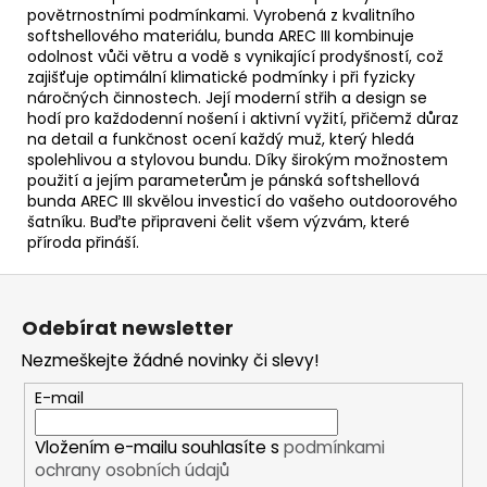
povětrnostními podmínkami. Vyrobená z kvalitního
softshellového materiálu, bunda AREC III kombinuje
odolnost vůči větru a vodě s vynikající prodyšností, což
zajišťuje optimální klimatické podmínky i při fyzicky
náročných činnostech. Její moderní střih a design se
hodí pro každodenní nošení i aktivní vyžití, přičemž důraz
na detail a funkčnost ocení každý muž, který hledá
spolehlivou a stylovou bundu. Díky širokým možnostem
použití a jejím parameterům je pánská softshellová
bunda AREC III skvělou investicí do vašeho outdoorového
šatníku. Buďte připraveni čelit všem výzvám, které
příroda přináší.
Z
á
Odebírat newsletter
p
Nezmeškejte žádné novinky či slevy!
a
t
E-mail
í
Vložením e-mailu souhlasíte s
podmínkami
ochrany osobních údajů