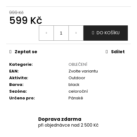
č
u
999 Kč
j
599 Kč
e
m
Měrná
DO KOŠÍKU
e
cena:
Zeptat se
Sdílet
Kategorie
:
OBLEČENÍ
EAN
:
Zvolte variantu
Aktivita
:
Outdoor
Barva
:
black
Sezóna
:
celoroční
Určeno pro
:
Pánské
Doprava zdarma
při objednávce nad 2 500 Kč