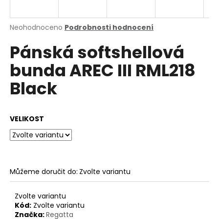
a
j
Průměrné
Neohodnoceno
Podrobnosti hodnocení
í
hodnocení
Pánská softshellová
produktu
t
je
?
bunda AREC III RML218
0,0
z
Black
5
hvězdiček.
HLEDAT
VELIKOST
D
o
Můžeme doručit do:
Zvolte variantu
p
o
Zvolte variantu
r
Kód:
Zvolte variantu
u
Značka:
Regatta