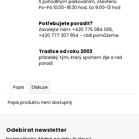
S pohodlným parkováním, otevřeno
Po–Pá 10:00–18:30 hod, So 9:00-13 hod
Potřebujete poradit?
Zavolejte nám: +420 775 084 005,
+420 777 307 654 – rádi pomůžeme.
Tradice od roku 2003
přátelský tým, který sportem žije a rád
poradí
Popis
Diskuze
Popis produktu není dostupný
Z
á
Odebírat newsletter
p