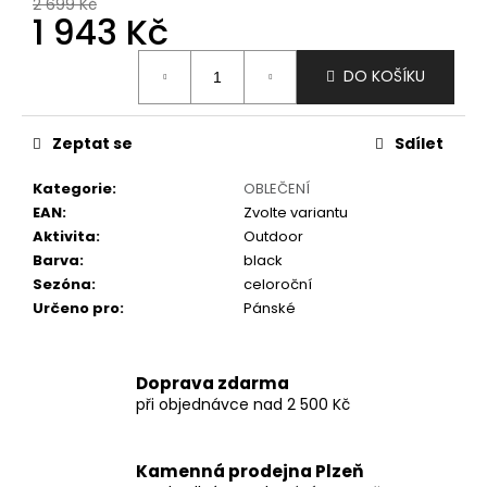
č
2 699 Kč
1 943 Kč
u
j
Měrná
e
DO KOŠÍKU
cena:
m
e
Zeptat se
Sdílet
Kategorie
:
OBLEČENÍ
EAN
:
Zvolte variantu
Aktivita
:
Outdoor
Barva
:
black
Sezóna
:
celoroční
Určeno pro
:
Pánské
Doprava zdarma
při objednávce nad 2 500 Kč
Kamenná prodejna Plzeň