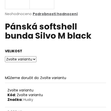
a
j
Průměrné
Neohodnoceno
Podrobnosti hodnocení
í
hodnocení
Pánská softshell
produktu
t
je
?
bunda Silvo M black
0,0
z
5
hvězdiček.
VELIKOST
HLEDAT
Můžeme doručit do:
Zvolte variantu
D
o
p
Zvolte variantu
o
Kód:
Zvolte variantu
Značka:
Husky
r
u