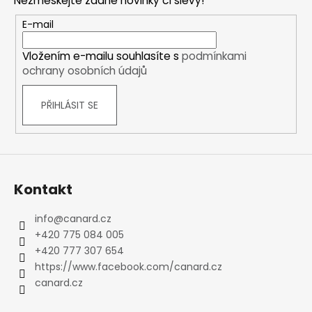
Nezmeškejte žádné novinky či slevy!
a
t
E-mail
í
Vložením e-mailu souhlasíte s
podmínkami
ochrany osobních údajů
PŘIHLÁSIT SE
Kontakt
info
@
canard.cz
+420 775 084 005
+420 777 307 654
https://www.facebook.com/canard.cz
canard.cz