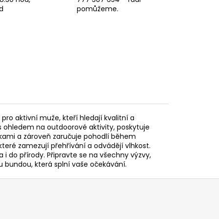
d
pomůžeme.
o aktivní muže, kteří hledají kvalitní a
 s ohledem na outdoorové aktivity, poskytuje
kami a zároveň zaručuje pohodlí během
teré zamezují přehřívání a odvádějí vlhkost.
i do přírody. Připravte se na všechny výzvy,
u bundou, která splní vaše očekávání.