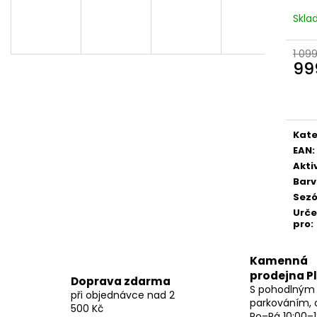
Skl
1 09
99
Měr
cena
Kate
EAN
:
Akti
Bar
Sez
Urč
pro
:
Kamenná
prodejna P
Doprava zdarma
S pohodlným
při objednávce nad 2
parkováním, 
500 Kč
Po–Pá 10:00–1