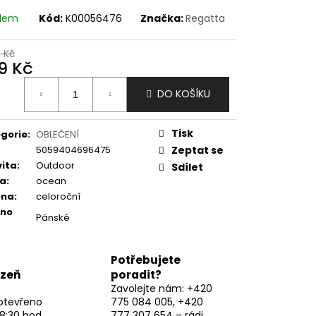
adem
Kód:
K00056476
Značka:
Regatta
9 Kč
9 Kč
ná
DO KOŠÍKU
:
Tisk
gorie
:
OBLEČENÍ
5059404696475
Zeptat se
vita
:
Outdoor
Sdílet
va
:
ocean
óna
:
celoroční
eno
Pánské
Potřebujete
lzeň
poradit?
Zavolejte nám: +420
otevřeno
775 084 005, +420
8:30 hod,
777 307 654 – rádi