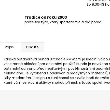
So 9:00-13 ho
Tradice od roku 2003
přátelský tým, který sportem žije a rád poradí
Popis
Diskuze
Pánská outdoorová bunda Birchdale RMW279 je ideální volbou pr
všestranné oblečení pro celoroční použití. Bunda je navržena
optimální ochranu před nepříznivými povětrnostními podmín
celého dne. Je vyrobena z odolných a prodyšných materiálů, k
Díky modernímu designu a funkčnosti se skvěle hodí do města 
které vám venkovní aktivity mohou přinést, s touto spolehlivo