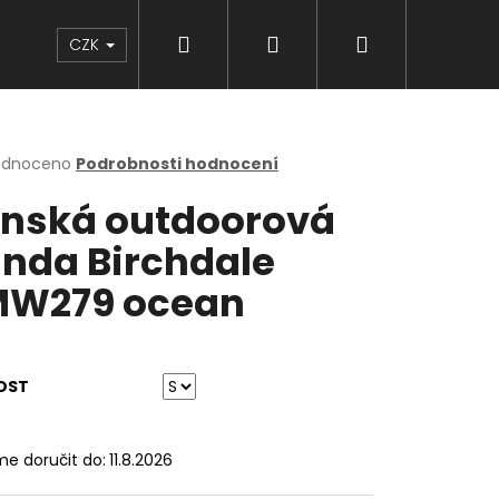
Hledat
Přihlášení
Nákupní
Značky
CZK
košík
rné
odnoceno
Podrobnosti hodnocení
cení
nská outdoorová
ktu
nda Birchdale
W279 ocean
ček.
OST
e doručit do:
11.8.2026