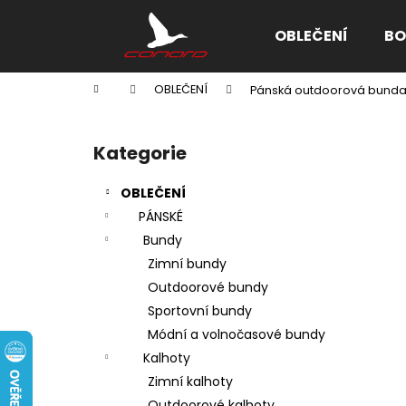
K
Přejít
na
o
OBLEČENÍ
BO
obsah
Zpět
Zpět
š
do
do
í
Domů
OBLEČENÍ
Pánská outdoorová bunda
k
obchodu
obchodu
P
o
Kategorie
Přeskočit
s
kategorie
t
OBLEČENÍ
r
PÁNSKÉ
a
Bundy
n
Zimní bundy
n
Outdoorové bundy
í
Sportovní bundy
p
Módní a volnočasové bundy
a
Kalhoty
n
Zimní kalhoty
e
Outdoorové kalhoty