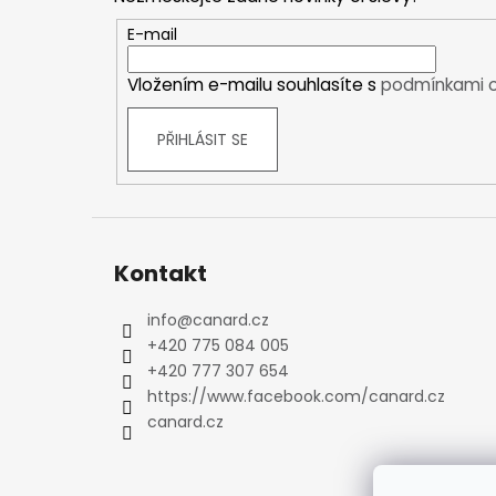
a
Kraťasy
t
E-mail
Trika a košile
í
Šaty, sukně
Vložením e-mailu souhlasíte s
podmínkami o
Mikiny
Vesty
PŘIHLÁSIT SE
Ponožky
Zimní ponožky
Outdoorové ponožky
Sportovní ponožky
Kontakt
Kompresní ponožky
Čepice, čelenky
info
@
canard.cz
Rukavice
+420 775 084 005
Plavky
+420 777 307 654
Ostatní
https://www.facebook.com/canard.cz
DĚTSKÉ
canard.cz
Bundy
Zimní bundy