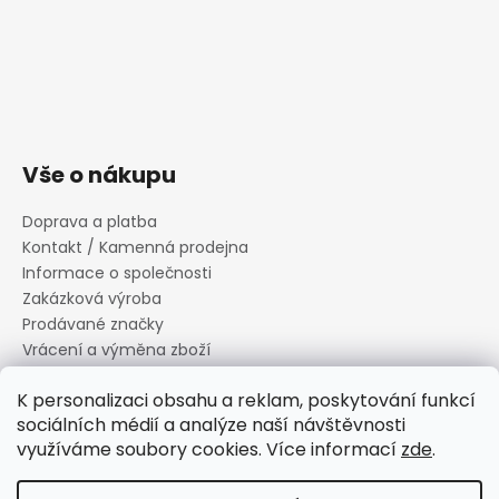
Vše o nákupu
Doprava a platba
Kontakt / Kamenná prodejna
Informace o společnosti
Zakázková výroba
Prodávané značky
Vrácení a výměna zboží
Zásady zpracování osobních údajů
K personalizaci obsahu a reklam, poskytování funkcí
Informace o souborech cookies
sociálních médií a analýze naší návštěvnosti
Reklamační řád
využíváme soubory cookies. Více informací
zde
.
Obchodní podmínky