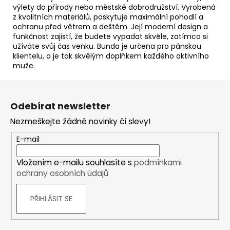
výlety do přírody nebo městské dobrodružství. Vyrobená
z kvalitních materiálů, poskytuje maximální pohodlí a
ochranu před větrem a deštěm. Její moderní design a
funkčnost zajistí, že budete vypadat skvěle, zatímco si
užíváte svůj čas venku. Bunda je určena pro pánskou
klientelu, a je tak skvělým doplňkem každého aktivního
muže.
Z
á
Odebírat newsletter
p
Nezmeškejte žádné novinky či slevy!
a
t
E-mail
í
Vložením e-mailu souhlasíte s
podmínkami
ochrany osobních údajů
PŘIHLÁSIT SE