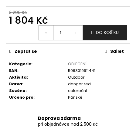
č
u
3 299 Kč
j
1 804 Kč
e
m
Měrná
DO KOŠÍKU
e
cena:
Zeptat se
Sdílet
Kategorie
:
OBLEČENÍ
EAN
:
5063019911441
Aktivita
:
Outdoor
Barva
:
danger red
Sezóna
:
celoroční
Určeno pro
:
Pánské
Doprava zdarma
při objednávce nad 2 500 Kč