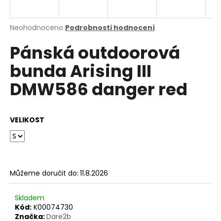
a
j
Průměrné
Neohodnoceno
Podrobnosti hodnocení
í
hodnocení
Pánská outdoorová
produktu
t
je
?
bunda Arising III
0,0
z
DMW586 danger red
5
hvězdiček.
HLEDAT
VELIKOST
D
o
Můžeme doručit do:
11.8.2026
p
o
Skladem
r
Kód:
K00074730
u
Značka:
Dare2b