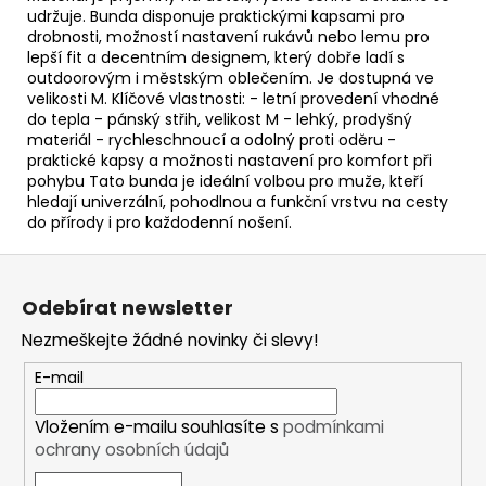
udržuje. Bunda disponuje praktickými kapsami pro
drobnosti, možností nastavení rukávů nebo lemu pro
lepší fit a decentním designem, který dobře ladí s
outdoorovým i městským oblečením. Je dostupná ve
velikosti M. Klíčové vlastnosti: - letní provedení vhodné
do tepla - pánský střih, velikost M - lehký, prodyšný
materiál - rychleschnoucí a odolný proti oděru -
praktické kapsy a možnosti nastavení pro komfort při
pohybu Tato bunda je ideální volbou pro muže, kteří
hledají univerzální, pohodlnou a funkční vrstvu na cesty
do přírody i pro každodenní nošení.
Z
á
Odebírat newsletter
p
Nezmeškejte žádné novinky či slevy!
a
t
E-mail
í
Vložením e-mailu souhlasíte s
podmínkami
ochrany osobních údajů