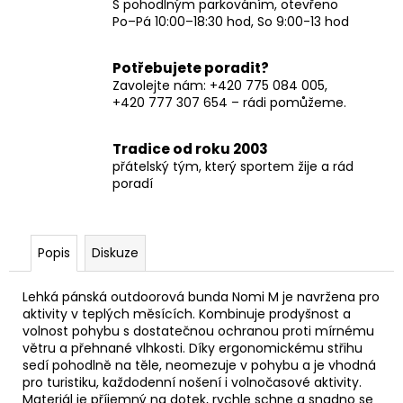
S pohodlným parkováním, otevřeno
Po–Pá 10:00–18:30 hod, So 9:00-13 hod
Potřebujete poradit?
Zavolejte nám: +420 775 084 005,
+420 777 307 654 – rádi pomůžeme.
Tradice od roku 2003
přátelský tým, který sportem žije a rád
poradí
Popis
Diskuze
Lehká pánská outdoorová bunda Nomi M je navržena pro
aktivity v teplých měsících. Kombinuje prodyšnost a
volnost pohybu s dostatečnou ochranou proti mírnému
větru a přehnané vlhkosti. Díky ergonomickému střihu
sedí pohodlně na těle, neomezuje v pohybu a je vhodná
pro turistiku, každodenní nošení i volnočasové aktivity.
Materiál je příjemný na dotek, rychle schne a snadno se