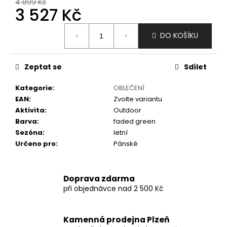
č
4 899 Kč
3 527 Kč
u
j
Měrná
e
DO KOŠÍKU
cena:
m
e
Zeptat se
Sdílet
Kategorie
:
OBLEČENÍ
EAN
:
Zvolte variantu
Aktivita
:
Outdoor
Barva
:
faded green
Sezóna
:
letní
Určeno pro
:
Pánské
Doprava zdarma
při objednávce nad 2 500 Kč
Kamenná prodejna Plzeň