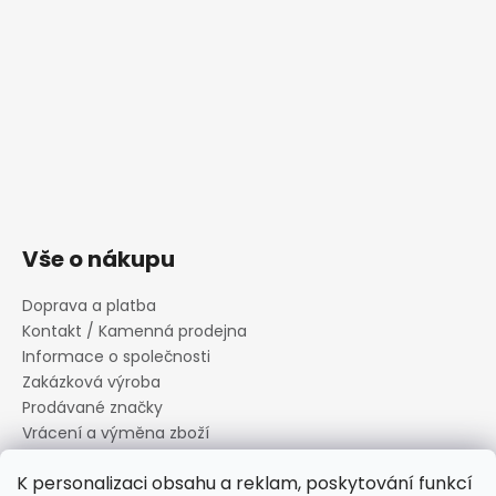
Vše o nákupu
Doprava a platba
Kontakt / Kamenná prodejna
Informace o společnosti
Zakázková výroba
Prodávané značky
Vrácení a výměna zboží
Zásady zpracování osobních údajů
K personalizaci obsahu a reklam, poskytování funkcí
Informace o souborech cookies