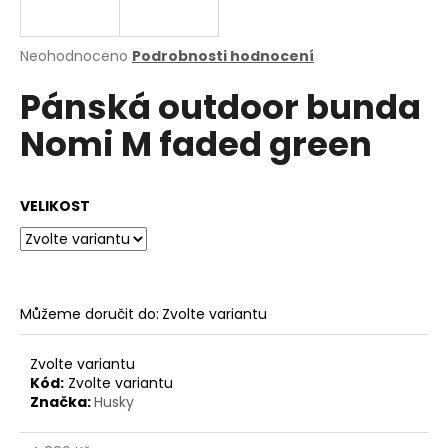
a
j
Průměrné
Neohodnoceno
Podrobnosti hodnocení
í
hodnocení
Pánská outdoor bunda
produktu
t
je
?
Nomi M faded green
0,0
z
5
hvězdiček.
VELIKOST
HLEDAT
Můžeme doručit do:
Zvolte variantu
D
o
p
Zvolte variantu
o
Kód:
Zvolte variantu
Značka:
Husky
r
u