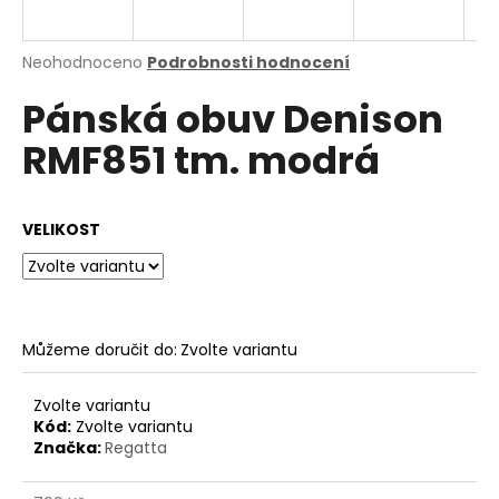
a
j
Průměrné
Neohodnoceno
Podrobnosti hodnocení
í
hodnocení
Pánská obuv Denison
produktu
t
je
?
RMF851 tm. modrá
0,0
z
5
hvězdiček.
VELIKOST
HLEDAT
Můžeme doručit do:
Zvolte variantu
D
o
p
Zvolte variantu
o
Kód:
Zvolte variantu
Značka:
Regatta
r
u