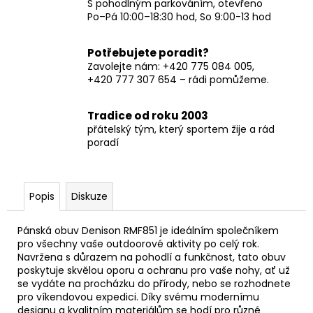
S pohodlným parkováním, otevřeno
Po–Pá 10:00–18:30 hod, So 9:00-13 hod
Potřebujete poradit?
Zavolejte nám: +420 775 084 005,
+420 777 307 654 – rádi pomůžeme.
Tradice od roku 2003
přátelský tým, který sportem žije a rád
poradí
Popis
Diskuze
Pánská obuv Denison RMF851 je ideálním společníkem
pro všechny vaše outdoorové aktivity po celý rok.
Navržena s důrazem na pohodlí a funkčnost, tato obuv
poskytuje skvělou oporu a ochranu pro vaše nohy, ať už
se vydáte na procházku do přírody, nebo se rozhodnete
pro víkendovou expedici. Díky svému modernímu
designu a kvalitním materiálům se hodí pro různé