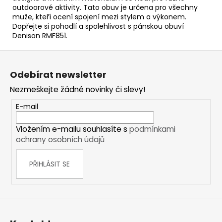
outdoorové aktivity. Tato obuv je určena pro všechny
muže, kteří ocení spojení mezi stylem a výkonem.
Dopřejte si pohodlí a spolehlivost s pánskou obuví
Denison RMF851.
Z
á
Odebírat newsletter
p
Nezmeškejte žádné novinky či slevy!
a
t
E-mail
í
Vložením e-mailu souhlasíte s
podmínkami
ochrany osobních údajů
PŘIHLÁSIT SE