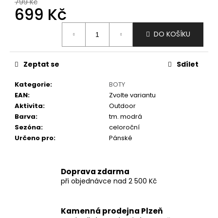
č
799 Kč
699 Kč
u
j
Měrná
e
DO KOŠÍKU
cena:
m
e
Zeptat se
Sdílet
Kategorie
:
BOTY
EAN
:
Zvolte variantu
Aktivita
:
Outdoor
Barva
:
tm. modrá
Sezóna
:
celoroční
Určeno pro
:
Pánské
Doprava zdarma
při objednávce nad 2 500 Kč
Kamenná prodejna Plzeň