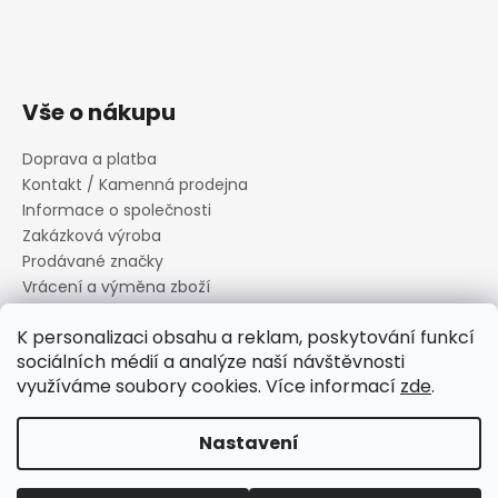
Vše o nákupu
Doprava a platba
Kontakt / Kamenná prodejna
Informace o společnosti
Zakázková výroba
Prodávané značky
Vrácení a výměna zboží
Zásady zpracování osobních údajů
K personalizaci obsahu a reklam, poskytování funkcí
Informace o souborech cookies
sociálních médií a analýze naší návštěvnosti
Reklamační řád
využíváme soubory cookies. Více informací
zde
.
Obchodní podmínky
Nastavení
Vytvořil Shoptet
Copyright 2026
Canard s.r.o.
. Všechna práva vyhrazena.